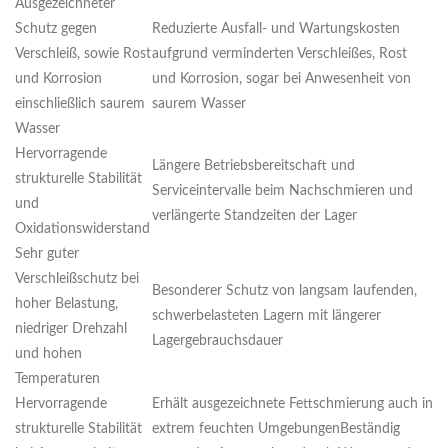
Ausgezeichneter
Schutz gegen
Reduzierte Ausfall- und Wartungskosten
Verschleiß, sowie Rost
aufgrund verminderten Verschleißes, Rost
und Korrosion
und Korrosion, sogar bei Anwesenheit von
einschließlich saurem
saurem Wasser
Wasser
Hervorragende
Längere Betriebsbereitschaft und
strukturelle Stabilität
Serviceintervalle beim Nachschmieren und
und
verlängerte Standzeiten der Lager
Oxidationswiderstand
Sehr guter
Verschleißschutz bei
Besonderer Schutz von langsam laufenden,
hoher Belastung,
schwerbelasteten Lagern mit längerer
niedriger Drehzahl
Lagergebrauchsdauer
und hohen
Temperaturen
Hervorragende
Erhält ausgezeichnete Fettschmierung auch in
strukturelle Stabilität
extrem feuchten UmgebungenBeständig