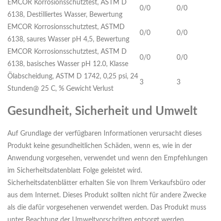
EMCOR Korrosionsschutztest, ASTM D
0/0
0/0
6138, Destilliertes Wasser, Bewertung
EMCOR Korrosionsschutztest, ASTMD
0/0
0/0
6138, saures Wasser pH 4,5, Bewertung
EMCOR Korrosionsschutztest, ASTM D
0/0
0/0
6138, basisches Wasser pH 12.0, Klasse
Ölabscheidung, ASTM D 1742, 0,25 psi, 24
3
3
Stunden@ 25 C, % Gewicht Verlust
Gesundheit, Sicherheit und Umwelt
Auf Grundlage der verfügbaren Informationen verursacht dieses
Produkt keine gesundheitlichen Schäden, wenn es, wie in der
Anwendung vorgesehen, verwendet und wenn den Empfehlungen
im Sicherheitsdatenblatt Folge geleistet wird.
Sicherheitsdatenblätter erhalten Sie von Ihrem Verkaufsbüro oder
aus dem Internet. Dieses Produkt sollten nicht für andere Zwecke
als die dafür vorgesehenen verwendet werden. Das Produkt muss
unter Beachtung der Umweltvorschriften entsorgt werden.