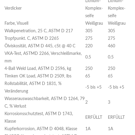
Lithium-
Lithium-
Verdicker
Komplex-
Komplex-
seife
seife
Farbe, Visuell
Weißgrau
Weißgrau
Walkpenetration, 25 C, ASTM D 217
305
305
Tropfpunkt. C, ASTM D 2265
275
275
Ölviskosität, ASTM D 445, cSt @ 40 C
220
460
VKA-Test, ASTMD 2266, Verschleißmarke,
0.5
0.5
mm
4-Ball Weld Load, ASTM D 2596, kg
250
250
Timken OK Load, ASTM D 2509, lbs
65
65
Rollstabilität, ASTM D 1831, %
-5 bis +5
-5 bis +5
Veränderung
Wasserauswaschbarkeit, ASTM D 1264, 79
2
3
C, % Verlust
Korrosionsschutztest, ASTM D 1743,
ERFÜLLT
ERFÜLLT
Klasse
Kupferkorrosion, ASTM D 4048, Klasse
1A
1A