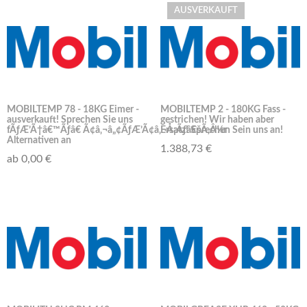
AUSVERKAUFT
MOBILTEMP 78 - 18KG Eimer -
MOBILTEMP 2 - 180KG Fass -
ausverkauft! Sprechen Sie uns
gestrichen! Wir haben aber
fÃƒÆ’Ã†â€™Ãƒâ€ Ã¢â‚¬â„¢ÃƒÆ’Ã¢â‚¬Å¡Ãƒâ€šÃ‚Â¼r
Ersatz! Sprechen Sein uns an!
Alternativen an
1.388,73 €
ab 0,00 €