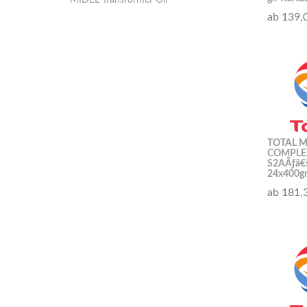
MIDEL Transformer Oil
ab 139,
TOTAL M
COMPLE
S2AÃƒâ€š
24x400gr
ab 181,