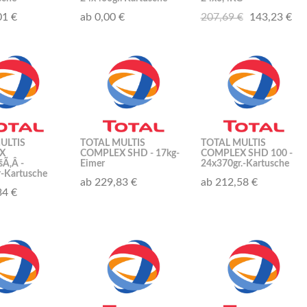
01 €
ab 0,00 €
207,69 €
143,23 €
ULTIS
TOTAL MULTIS
TOTAL MULTIS
X
COMPLEX SHD - 17kg-
COMPLEX SHD 100 -
Ã‚Â -
Eimer
24x370gr.-Kartusche
-Kartusche
ab 229,83 €
ab 212,58 €
34 €