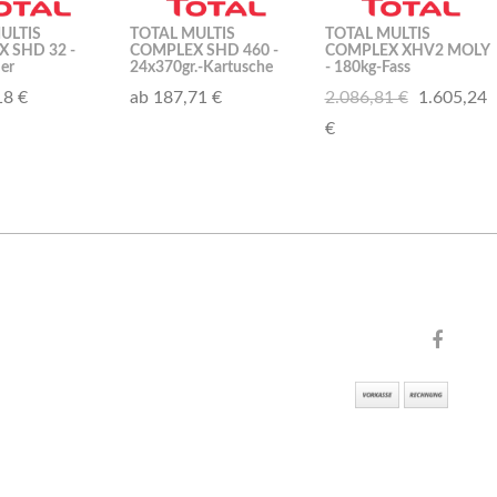
ULTIS
TOTAL MULTIS
TOTAL MULTIS
 SHD 32 -
COMPLEX SHD 460 -
COMPLEX XHV2 MOLY
er
24x370gr.-Kartusche
- 180kg-Fass
18 €
ab 187,71 €
2.086,81 €
1.605,24
€