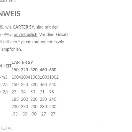
schaften.
NWEIS
IS, wie
CARTER SY
, sind mit den
n (PAO)
unverträglich
. Vor dem Einsatz
keit mit den Systemkomponenten,wie
, empfohlen.
C
A
R
TER SY
INHEIT
150
220
320
460
680
g/m3
1004
1004
1003
1003
1002
m2/s
150
220
320
460
640
m2/s
23
34
50
71
95
185
202
220
230
240
230
230
230
230
230
-33
-30
-30
-27
-27
TOTAL