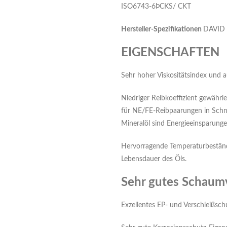
ISO6743-6ÞCKS/ CKT
H
ersteller-Spezifikationen
DAVID
EIGENSCHAFTEN
Sehr hoher Viskositätsindex und a
Niedriger Reibkoeffizient gewährl
für NE/FE-Reibpaarungen in Schne
Mineralöl sind Energieeinsparung
Hervorragende Temperaturbeständi
Lebensdauer des Öls.
Sehr gutes Schaum
Exzellentes EP- und Verschleißsch