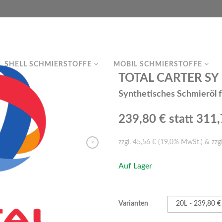
SHELL SCHMIERSTOFFE
MOBIL SCHMIERSTOFFE
TOTAL CARTER SY 6
Synthetisches Schmieröl 
239,80 €
statt 311
>
zzgl. 45,56 € (19,0% MwSt.) & zzg
Auf Lager
Varianten