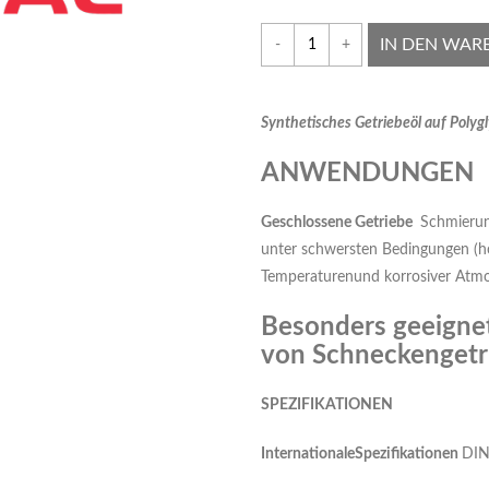
IN DEN WAR
-
+
Syn
thetisches Getriebeöl auf Polyg
ANWENDUNGEN
G
eschlossene Getriebe
Schmierung
unter schwersten Bedingungen (h
Temperaturenund korrosiver Atmo
Besonders geeignet
von Schneckengetr
SPEZIFIKATIONEN
InternationaleSpezifikationen
DIN