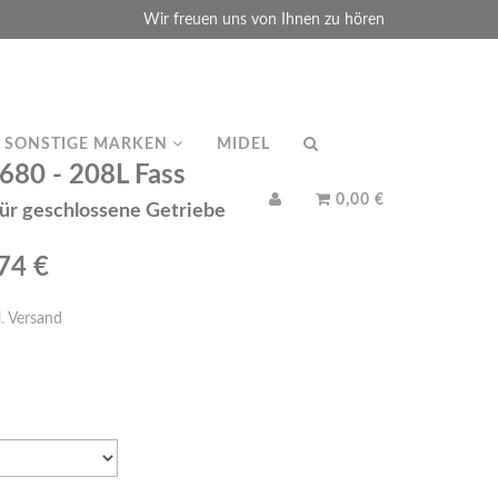
Wir freuen uns von Ihnen zu hören
SONSTIGE MARKEN
MIDEL
80 - 208L Fass
0,00 €
für geschlossene Getriebe
,74 €
l.
Versand