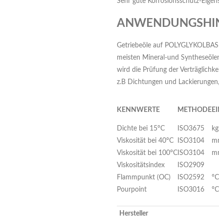
Sehr gute Korrosionsschutz-Eigen
ANWENDUNGSHI
Getriebeöle auf POLYGLYKOLBAS
meisten Mineral-und Syntheseöle
wird die Prüfung der Verträglich
z.B Dichtungen und Lackierungen
K
ENNWERTE
M
ETHODE
E
Dichte bei 15°C
ISO3675
k
Viskosität bei 40°C
ISO3104
m
Viskosität bei 100°C
ISO3104
m
Viskositätsindex
ISO2909
Flammpunkt (OC)
ISO2592
°C
Pourpoint
ISO3016
°C
Hersteller