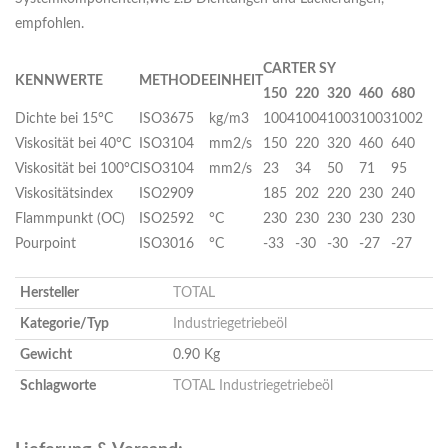
empfohlen.
C
A
R
TER SY
K
E
NNWERTE
M
ETHODE
EINHEIT
150
220
320
460
680
Dichte bei 15°C
ISO3675
kg/m3
1004
1004
1003
1003
1002
Viskosität bei 40°C
ISO3104
mm2/s
150
220
320
460
640
Viskosität bei 100°C
ISO3104
mm2/s
23
34
50
71
95
Viskositätsindex
ISO2909
185
202
220
230
240
Flammpunkt (OC)
ISO2592
°C
230
230
230
230
230
Pourpoint
ISO3016
°C
-33
-30
-30
-27
-27
Hersteller
TOTAL
Kategorie/Typ
Industriegetriebeöl
Gewicht
0.90 Kg
Schlagworte
TOTAL Industriegetriebeöl