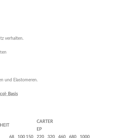
tz verhalten.
ften
gen und Elastomeren.
col- Basis
C
A
R
TER
HEIT
EP
68
100
150
220
320
460
680
1000