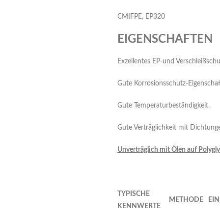
CMIFPE, EP320
EIGENSCHAFTEN
Exzellentes EP-und Verschleißschu
Gute Korrosionsschutz-Eigenscha
Gute Temperaturbeständigkeit.
Gute Verträglichkeit mit Dichtun
U
n
v
e
rtr
äglich mit Ölen auf Polygly
T
Y
PIS
CHE
M
ETHODE
EIN
K
ENNWERTE