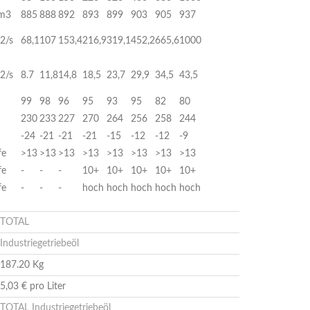
m3
885
888
892
893
899
903
905
937
2/s
68,1
107
153,4
216,9
319,1
452,2
665,6
1000
2/s
8.7
11,8
14,8
18,5
23,7
29,9
34,5
43,5
99
98
96
95
93
95
82
80
230
233
227
270
264
256
258
244
-24
-21
-21
-21
-15
-12
-12
-9
fe
>13
>13
>13
>13
>13
>13
>13
>13
fe
-
-
-
10+
10+
10+
10+
10+
fe
-
-
-
hoch
hoch
hoch
hoch
hoch
TOTAL
Industriegetriebeöl
187.20 Kg
5,03 € pro Liter
TOTAL Industriegetriebeöl