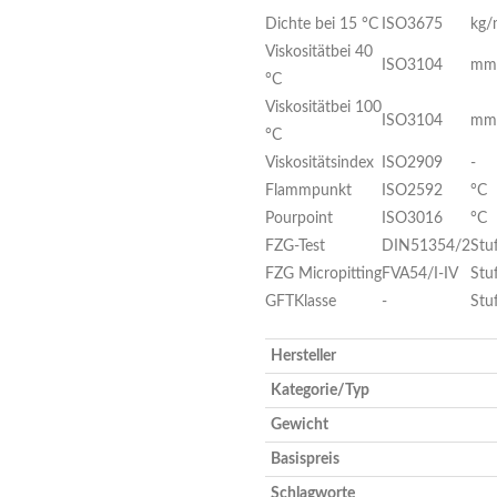
Dichte bei 15 °C
ISO3675
kg/
Viskositätbei 40
ISO3104
mm
°C
Viskositätbei 100
ISO3104
mm
°C
Viskositätsindex
ISO2909
-
Flammpunkt
ISO2592
°C
Pourpoint
ISO3016
°C
FZG-Test
DIN51354/2
Stu
FZG Micropitting
FVA54/I-IV
Stu
GFTKlasse
-
Stu
Hersteller
Kategorie/Typ
Gewicht
Basispreis
Schlagworte