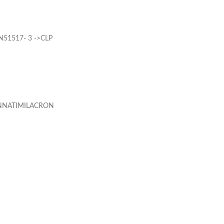
N51517- 3 ->CLP
NNATIMILACRON