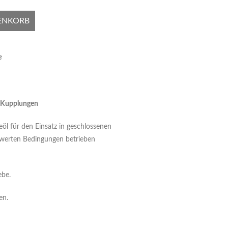
ENKORB
e
, Kupplungen
beöl für den Einsatz in geschlossenen
chwerten Bedingungen betrieben
ebe.
en.