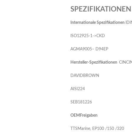
SPEZIFIKATIONEN
I
nternationale Spezifikationen
lDI
lSO12925-1->CKD
AGMA9005– D94EP
Herste
ller-Spezifikationen
CINCI
DAVIDBROWN
AISI224
SEB181226
O
EMFreigaben
TTSMarine, EP100 /150 /320