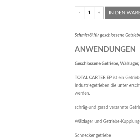
IN DEN WAR
-
+
Sc
hmieröl für geschlossene Getrieb
ANWENDUNGEN
Gesc
hlossene Getriebe, Wälzlager
TOTAL CARTER EP
ist ein Getrie
Industriegetrieben die unter ers
werden.
schräg-und gerad verzahnte Getri
Wälzlager und Getriebe-Kupplung
Schneckengetriebe