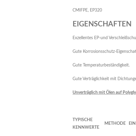
CMIFPE, EP320
EIGENSCHAFTEN
Exzellentes EP-und Verschleißschu
Gute Korrosionsschutz-Eigenscha
Gute Temperaturbeständigkeit.
Gute Verträglichkeit mit Dichtun
U
n
v
e
rträglich mit Ölen auf Polygly
T
Y
PIS
CHE
M
ETHODE
EIN
KENNWERTE