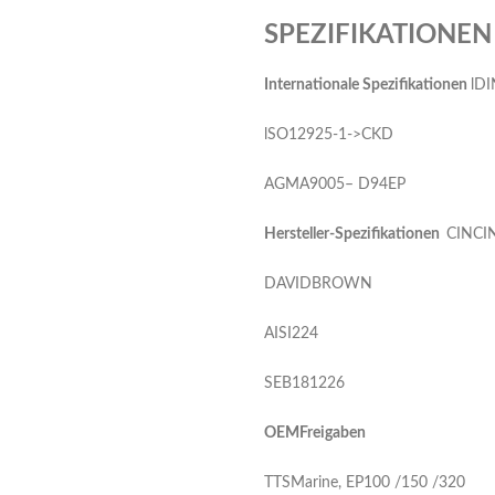
SPEZIFIKATIONEN
I
nternationale Spezifikationen
lDI
lSO12925-1->CKD
AGMA9005– D94EP
Herste
ller-Spezifikationen
CINCI
DAVIDBROWN
AISI224
SEB181226
O
EMFreigaben
TTSMarine, EP100 /150 /320