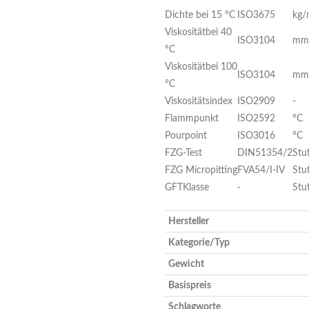
Dichte bei 15 °C
ISO3675
kg/
Viskositätbei 40
ISO3104
mm
°C
Viskositätbei 100
ISO3104
mm
°C
Viskositätsindex
ISO2909
-
Flammpunkt
ISO2592
°C
Pourpoint
ISO3016
°C
FZG-Test
DIN51354/2
Stu
FZG Micropitting
FVA54/I-IV
Stu
GFTKlasse
-
Stu
Hersteller
Kategorie/Typ
Gewicht
Basispreis
Schlagworte