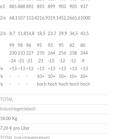
m3
885
888
892
893
899
903
905
937
2/s
68,1
107
153,4
216,9
319,1
452,2
665,6
1000
2/s
8.7
11,8
14,8
18,5
23,7
29,9
34,5
43,5
99
98
96
95
93
95
82
80
230
233
227
270
264
256
258
244
-24
-21
-21
-21
-15
-12
-12
-9
fe
>13
>13
>13
>13
>13
>13
>13
>13
fe
-
-
-
10+
10+
10+
10+
10+
fe
-
-
-
hoch
hoch
hoch
hoch
hoch
TOTAL
Industriegetriebeöl
18.00 Kg
7,26 € pro Liter
TOTAL Industriegetriebeöl