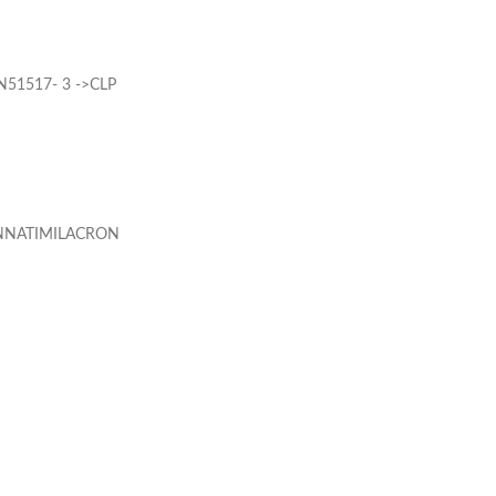
N51517- 3 ->CLP
NNATIMILACRON