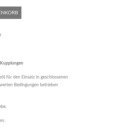
ENKORB
e
, Kupplungen
beöl für den Einsatz in geschlossenen
chwerten Bedingungen betrieben
ebe.
en.