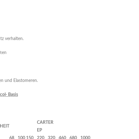
tz verhalten.
ften
gen und Elastomeren.
col- Basis
C
A
R
TER
HEIT
EP
68
100
150
220
320
460
680
1000