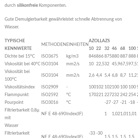
durch
silikonfreie
Komponenten.
Gute Demulgierbarkeit gewährleistet schnelle Abtrennung von
Wasser.
T
Y
P
ISCHE
A
ZOLLAZS
METHODEN
EINHEITEN
KENNWERTE
10
22
32
46
68
100
Dichte bei 15°C
ISO3675
kg/m3
846
866
875
880
887
888
Viskosität bei 40°C
ISO3104
mm2/s
10
22,5
32
45,9
67,5
97,5
Viskosität bei
ISO3104
mm2/s
2,6
4,4
5,4
6,8
8,7
11,2
100°C
Viskositätsindex
ISO2909
-
100
102
102
100
100
100
Flammpunkt
ISO2592
°C
170
221
227
232
242
254
Pourpoint
ISO3016
°C
-27
-27
-21
-18
Filtrierbarkeit 0,8µ
NF E 48-690
Index(IF)
1
1,02
1,01
1,01
mit
Wasser
Filtrierbarkeit
-33
-30
NF E 48-690
Index(IF)
1,5
1,5
1,5
1,5