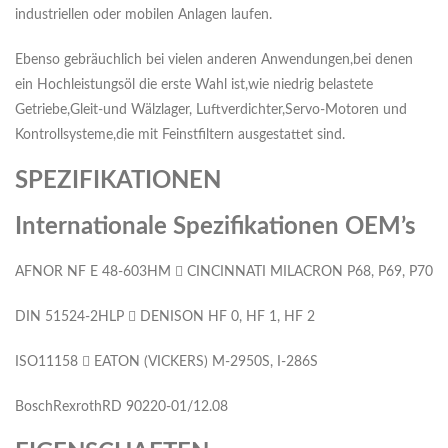
industriellen oder mobilen Anlagen laufen.
Ebenso gebräuchlich bei vielen anderen Anwendungen,bei denen
ein Hochleistungsöl die erste Wahl ist,wie niedrig belastete
Getriebe,Gleit-und Wälzlager, Luftverdichter,Servo-Motoren und
Kontrollsysteme,die mit Feinstfiltern ausgestattet sind.
SPEZIFIKATIONEN
Internationale Spezifikationen OEM’s
AFNOR NF E 48-603HM  CINCINNATI MILACRON P68, P69, P70
DIN 51524-2HLP  DENISON HF 0, HF 1, HF 2
ISO11158  EATON (VICKERS) M-2950S, I-286S
BoschRexrothRD 90220-01/12.08