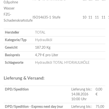
0,8µohne
Wasser
FZG-
ISO14635-1
Stufe
10
11
11
11
Schadenskraftstufe
Hersteller
TOTAL
Kategorie/Typ
Hydrauliköl
Gewicht
187.20 Kg
Basispreis
4,79 € pro Liter
Schlagworte
Hydrauliköl
TOTAL HYDRAULIKÖLE
Lieferung & Versand:
DPD/Spedition
Lieferung bis::
0,00
14.08.2026
€
10:00 Uhr
DPD/Spedition - Express next day (nur
Lieferung bis::
75,00