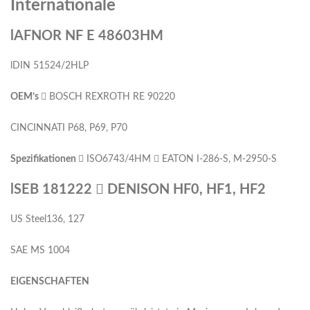
Internationale
lAFNOR NF E 48603HM
lDIN 51524/2HLP
O
EM’s
 BOSCH REXROTH RE 90220
CINCINNATI P68, P69, P70
Spezifikationen
 ISO6743/4HM  EATON I-286-S, M-2950-S
lSEB 181222  DENISON HF0, HF1, HF2
US Steel136, 127
SAE MS 1004
EIGENSCHAFTEN