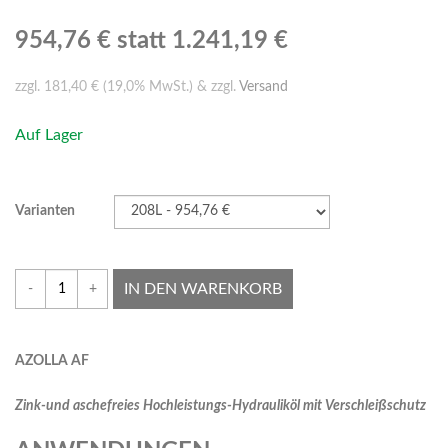
954,76 €
statt 1.241,19 €
zzgl. 181,40 € (19,0% MwSt.) & zzgl.
Versand
Auf Lager
Varianten
IN DEN WARENKORB
-
+
A
ZOLLA AF
Z
i
n
k-und aschefreies Hochleistungs-Hydrauliköl mit Verschleißschutz