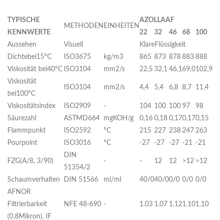
T
Y
P
I
SCHE
A
ZOLLAAF
METHODEN
EINHEITEN
KENNWERTE
22
32
46
68
100
Aussehen
Visuell
KlareFlüssigkeit
Dichtebei15°C
ISO3675
kg/m3
865
873
878
883
888
Viskosität bei40°C
ISO3104
mm2/s
22,5
32,1
46,1
69,0
102,9
Viskosität
ISO3104
mm2/s
4,4
5,4
6,8
8,7
11,4
bei100°C
Viskositätsindex
ISO2909
-
104
100
100
97
98
Säurezahl
ASTMD664
mgKOH/g
0,16
0,18
0,17
0,17
0,15
Flammpunkt
ISO2592
°C
215
227
238
247
263
Pourpoint
ISO3016
°C
-27
-27
-27
-21
-21
DIN
FZG(A/8, 3/90)
-
-
12
12
>12
>12
51354/2
Schaumverhalten
DIN 51566
ml/ml
40/0
40/0
0/0
0/0
0/0
AFNOR
Filtrierbarkeit
NFE 48-690
-
1.03
1.07
1.12
1.10
1.10
(0.8Mikron), IF