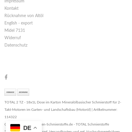
Impressum
Kontakt
Rücknahme von Altöl
English - export
Midel 7131
Widerruf
Datenschutz
TOTAL 2 TZ - 18x1L Dose im Karton Mineralölbasischer Schmierstoff für 2-
Takt-Motoren im Garten- und Landschaftsbau (Motoröl) | Artikelnummer:
114322
Copyright © 2026 Marken-Schmierstoffe.de - TOTAL Schmierstoffe
DE
* Alle Preise zzgl. MwSt. zzgl. Versandkosten und ggf. Nachnahmegebühren,