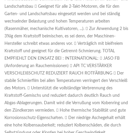
Landschaftsbau  Geeignet für alle 2-Takt-Motoren, die für den
Garten- und Landschaftsbau eingesetzt werden und bei ständig
wechselnder Belastung und hohen Temperaturen arbeiten
(Rasenmäher, mechanische Kultivatoren, ...).  Zur Anwendung 2 bis
3%ig dem Kraftstoff beimischen, es sei denn, der Maschinen-
Hersteller schreibt etwas anderes vor.  Verträglich mit bleifreiem
Kraftstoff und geeignet für die Getrennt-Schmierung. TOTAL
EMPFIEHLT DEN EINSATZ BEI : INTERNATIONAL:  JASO FB
(Anforderung an Rauchemissionen)  API TC VERSTÄRKER
VERSCHLEIßSCHUTZ REDUZIERT RAUCH ROTFÄRBUNG  Der
stabile Schmierfilm bei allen Temperaturen verringert den Verschleiß
des Motors.  Unterstützt die vollständige Verbrennung des
Kraftstoff-Gemischs und reduziert dadurch deutlich Rauch und
Abgas-Ablagerungen. Damit wird die Verrußung vom Kobenring und
den Zündkerzen vermieden.  Hohe thermische Stabilität und gute
Korrosionsschutz-Eigenschaften.  Der niedrige Aschegehalt erhält
eine hohe Kolbensauberkeit; reduziert Kolbenschäden, die durch
Selbstzündung oder Klopfen bei hoher Geschwindigkeit