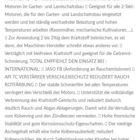
Motoren im Garten- und Landschaftsbau  Geeignet für alle 2-Takt-
Motoren, die für den Garten- und Landschaftsbau eingesetzt
werden und bei ständig wechselnder Belastung und hohen
Temperaturen arbeiten (Rasenmäher, mechanische Kultivatoren, ...).
 Zur Anwendung 2 bis 3%ig dem Kraftstoff beimischen, es sei
denn, der Maschinen-Hersteller schreibt etwas anderes vor. 
Verträglich mit bleifreiem Kraftstoff und geeignet für die Getrennt-
Schmierung. TOTAL EMPFIEHLT DEN EINSATZ BEI :
INTERNATIONAL:  JASO FB (Anforderung an Rauchemissionen) 
API TC VERSTÄRKER VERSCHLEIßSCHUTZ REDUZIERT RAUCH
ROTFÄRBUNG  Der stabile Schmierfilm bei allen Temperaturen
verringert den Verschleiß des Motors.  Unterstützt die vollständige
Verbrennung des Kraftstoff-Gemischs und reduziert dadurch
deutlich Rauch und Abgas-Ablagerungen. Damit wird die Verrußung
vom Kobenring und den Zündkerzen vermieden.  Hohe thermische
Stabilität und gute Korrosionsschutz-Eigenschaften.  Der niedrige
Aschegehalt erhält eine hohe Kolbensauberkeit; reduziert
Kolbenschäden, die durch Selbstzündung oder Klopfen bei hoher