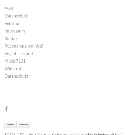
AGB
Datenschutz
Versand
Impressum
Kontakt
Rücknahme von Altöl
English - export
Midel 7131
Widerruf
Datenschutz
TOTAL 2 TZ - 18x1L Dose im Karton Mineralölbasischer Schmierstoff für 2-