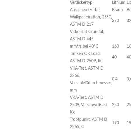
Verdickertyp
Lithium
Li
Aussehen (Farbe)
Braun
Br
Walkpenetration, 25ºC,
370
3
ASTM D 217
Viskosität Grundöl,
ASTM D 445
mm²/s bei 40ºC
160
1
Timken OK Load,
40
4
ASTM D 2509, lb
VKA-Test, ASTM D
2266,
0,4
0,
Verschleißdurchmesser,
mm
VKA-Test, ASTM D
2509, Verschweißlast
250
2
Kg
Tropfpunkt, ASTM D
190
1
2265, C