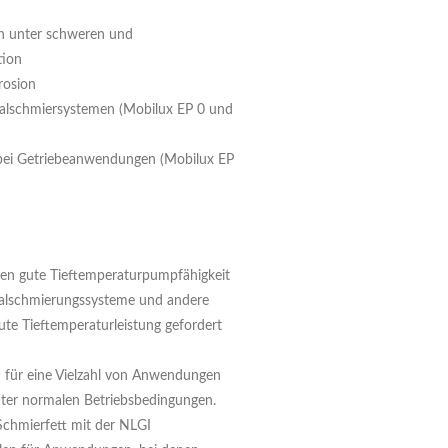
ch unter schweren und
tion
rosion
ralschmiersystemen (Mobilux EP 0 und
 bei Getriebeanwendungen (Mobilux EP
ten gute Tieftemperaturpumpfähigkeit
tralschmierungssysteme und andere
te Tieftemperaturleistung gefordert
 für eine Vielzahl von Anwendungen
unter normalen Betriebsbedingungen.
 Schmierfett mit der NLGI