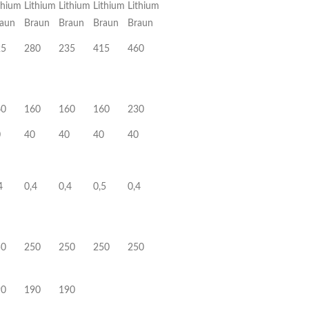
thium
Lithium
Lithium
Lithium
Lithium
aun
Braun
Braun
Braun
Braun
25
280
235
415
460
60
160
160
160
230
0
40
40
40
40
4
0,4
0,4
0,5
0,4
50
250
250
250
250
90
190
190