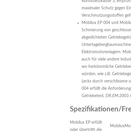
Konsistenzklasse 3, empfo
maximaler Schutz gegen Ei
Verschmutzungsstoffen gefo
Mobilux EP 004 und Mobilux
Schmierung von geschlosse
abgedichteten Getriebegeh
Untertagebergbaumaschin
Elektromotorenlagern. Mob
auch für viele andere indu
wo herkömmliche Getriebeö
würden, wie z.B. Getriebeg
Lecks durch verschlissene 
004 erfüllt die Anforderu
Getriebetest, DR.EM.2003 
Spezifikationen/Fr
Mobilux EP erfüllt
Mobilux
Mob
oder übertrifft die