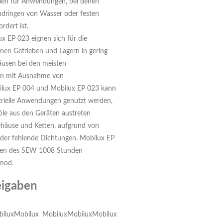
hlen für Anwendungen, bei denen
ndringen von Wasser oder festen
rdert ist.
 EP 023 eignen sich für die
nen Getrieben und Lagern in gering
äusen bei den meisten
en mit Ausnahme von
ilux EP 004 und Mobilux EP 023 kann
strielle Anwendungen genutzt werden,
le aus den Geräten austreten
ehäuse und Ketten, aufgrund von
oder fehlende Dichtungen. Mobilux EP
ngen des SEW 1008 Stunden
mod.
eigaben
ilux
Mobilux
Mobilux
Mobilux
Mobilux