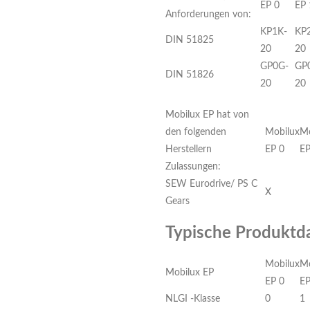
EP 0
EP 
Anforderungen von:
KP1K-
KP
DIN 51825
20
20
GP0G-
GP
DIN 51826
20
20
Mobilux EP hat von
den folgenden
Mobilux
Mo
Herstellern
EP 0
EP
Zulassungen:
SEW Eurodrive/ PS C
X
Gears
Typische Produktd
Mobilux
Mo
Mobilux EP
EP 0
EP
NLGI -Klasse
0
1