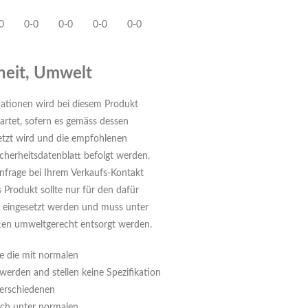
0
0-0
0-0
0-0
0-0
heit, Umwelt
ationen wird bei diesem Produkt
rtet, sofern es gemäss dessen
tzt wird und die empfohlenen
herheitsdatenblatt befolgt werden.
Anfrage bei Ihrem Verkaufs-Kontakt
s Produkt sollte nur für den dafür
eingesetzt werden und muss unter
ften umweltgerecht entsorgt werden.
e die mit normalen
erden and stellen keine Spezifikation
verschiedenen
uch unter normalen