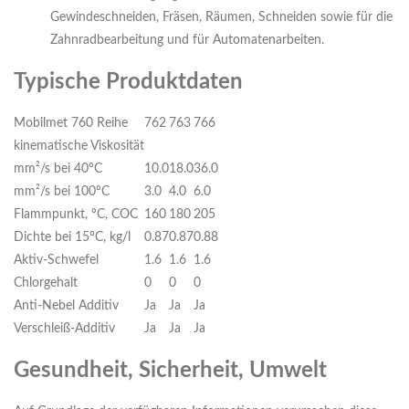
Gewindeschneiden, Fräsen, Räumen, Schneiden sowie für die
Zahnradbearbeitung und für Automatenarbeiten.
Typische Produktdaten
Mobilmet 760 Reihe
762
763
766
kinematische Viskosität
mm²/s bei 40ºC
10.0
18.0
36.0
mm²/s bei 100ºC
3.0
4.0
6.0
Flammpunkt, ºC, COC
160
180
205
Dichte bei 15ºC, kg/l
0.87
0.87
0.88
Aktiv-Schwefel
1.6
1.6
1.6
Chlorgehalt
0
0
0
Anti-Nebel Additiv
Ja
Ja
Ja
Verschleiß-Additiv
Ja
Ja
Ja
Gesundheit, Sicherheit, Umwelt