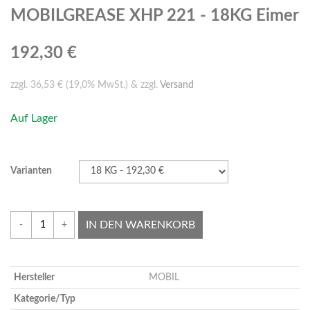
MOBILGREASE XHP 221 - 18KG Eimer
192,30 €
zzgl. 36,53 € (19,0% MwSt.) & zzgl.
Versand
Auf Lager
Varianten
IN DEN WARENKORB
-
+
Hersteller
MOBIL
Kategorie/Typ