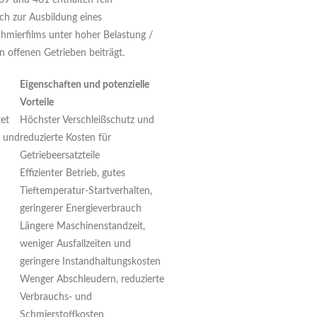
09 und 461 enthalten fein
ich zur Ausbildung eines
hmierfilms unter hoher Belastung /
 offenen Getrieben beiträgt.
Eigenschaften und potenzielle
Vorteile
tet
Höchster Verschleißschutz und
n und
reduzierte Kosten für
Getriebeersatzteile
Effizienter Betrieb, gutes
Tieftemperatur-Startverhalten,
geringerer Energieverbrauch
Längere Maschinenstandzeit,
weniger Ausfallzeiten und
geringere Instandhaltungskosten
Wenger Abschleudern, reduzierte
Verbrauchs- und
Schmierstoffkosten