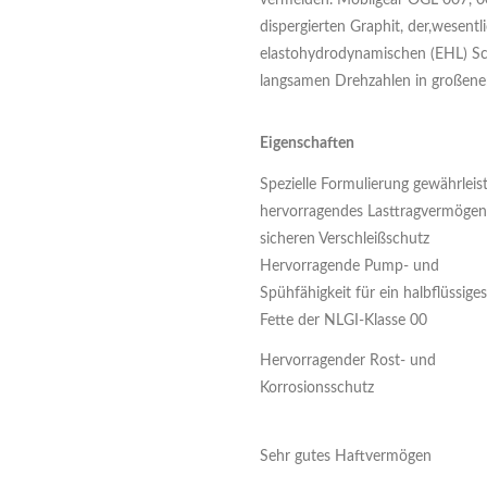
vermeiden. Mobilgear OGL 007, 0
dispergierten Graphit, der,wesentl
elastohydrodynamischen (EHL) Sc
langsamen Drehzahlen in großenen
Eigenschaften
Spezielle Formulierung gewährleis
hervorragendes Lasttragvermöge
sicheren Verschleißschutz
Hervorragende Pump- und
Spühfähigkeit für ein halbflüssiges
Fette der NLGI-Klasse 00
Hervorragender Rost- und
Korrosionsschutz
Sehr gutes Haftvermögen