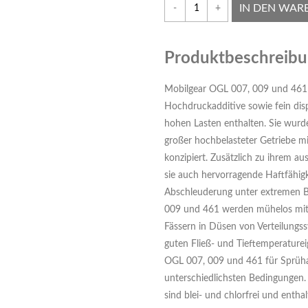
IN DEN WAR
-
+
Produktbeschreib
Mobilgear OGL 007, 009 und 461 
Hochdruckadditive sowie fein dis
hohen Lasten enthalten. Sie wurd
großer hochbelasteter Getriebe m
konzipiert. Zusätzlich zu ihrem a
sie auch hervorragende Haftfähig
Abschleuderung unter extremen B
009 und 461 werden mühelos mit
Fässern in Düsen von Verteilung
guten Fließ- und Tieftemperature
OGL 007, 009 und 461 für Sprü
unterschiedlichsten Bedingungen
sind blei- und chlorfrei und enth