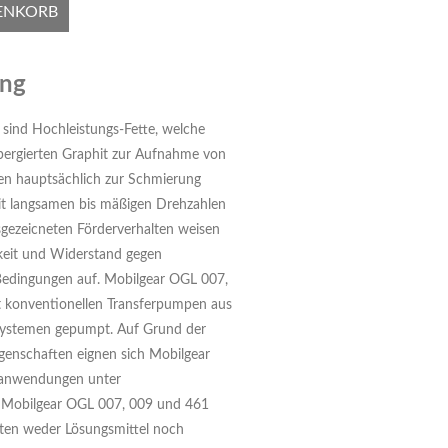
ENKORB
ung
sind Hochleistungs-Fette, welche
pergierten Graphit zur Aufnahme von
en hauptsächlich zur Schmierung
it langsamen bis mäßigen Drehzahlen
usgezeicneten Förderverhalten weisen
keit und Widerstand gegen
edingungen auf. Mobilgear OGL 007,
 konventionellen Transferpumpen aus
ssystemen gepumpt. Auf Grund der
igenschaften eignen sich Mobilgear
hanwendungen unter
. Mobilgear OGL 007, 009 und 461
alten weder Lösungsmittel noch