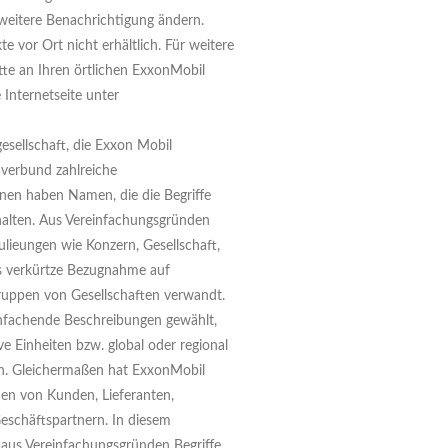
weitere Benachrichtigung ändern.
e vor Ort nicht erhältlich. Für weitere
tte an Ihren örtlichen ExxonMobil
Internetseite unter
sellschaft, die Exxon Mobil
nverbund zahlreiche
ihnen haben Namen, die die Begriffe
halten. Aus Vereinfachungsgründen
lieungen wie Konzern, Gesellschaft,
als verkürtze Bezugnahme auf
ruppen von Gesellschaften verwandt.
infachende Beschreibungen gewählt,
ve Einheiten bzw. global oder regional
en. Gleichermaßen hat ExxonMobil
en von Kunden, Lieferanten,
eschäftspartnern. In diesem
us Vereinfachungsgründen Begriffe