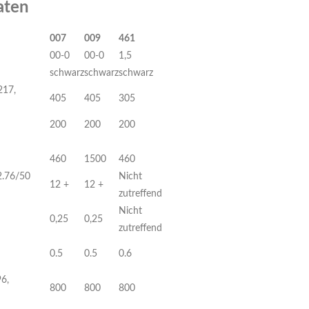
aten
007
009
461
00-0
00-0
1,5
schwarz
schwarz
schwarz
217,
405
405
305
200
200
200
460
1500
460
2.76/50
Nicht
12 +
12 +
zutreffend
Nicht
0,25
0,25
zutreffend
0.5
0.5
0.6
6,
800
800
800