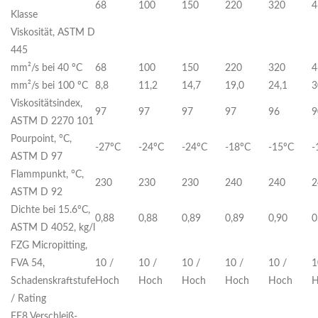
68
100
150
220
320
4
Klasse
Viskosität, ASTM D
445
mm²/s bei 40 ºC
68
100
150
220
320
4
mm²/s bei 100 ºC
8,8
11,2
14,7
19,0
24,1
3
Viskositätsindex,
97
97
97
97
96
9
ASTM D 2270 101
Pourpoint, °C,
-27ºC
-24ºC
-24ºC
-18ºC
-15ºC
-
ASTM D 97
Flammpunkt, °C,
230
230
230
240
240
2
ASTM D 92
Dichte bei 15.6°C,
0,88
0,88
0,89
0,89
0,90
0
ASTM D 4052, kg/l
FZG Micropitting,
FVA 54,
10 /
10 /
10 /
10 /
10 /
1
Schadenskraftstufe
Hoch
Hoch
Hoch
Hoch
Hoch
H
/ Rating
FE8 Verschleiß-