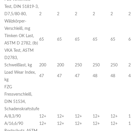
Test, DIN 51819-3,
D7,5/80-80,
2
2
2
2
2
2
Wälzkörper-
Verschleiß, mg
Timken OK Last,
65
65
65
65
65
6
ASTM D 2782, (lb)
VKA Test, ASTM
D2783,
Schweißlast, kg
200
200
250
250
250
2
Load Wear Index,
47
47
47
48
48
4
kg
FZG
Fressverschleiß,
DIN 51534,
Schadenskraftstufe
A/8,3/90
12+
12+
12+
12+
12+
1
A/16,6/90
12+
12+
12+
12+
12+
1