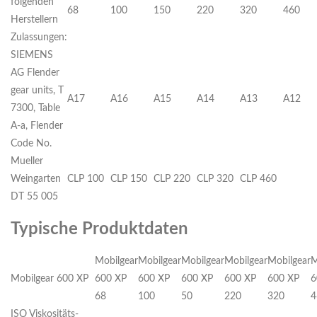
folgenden
68
100
150
220
320
460
Herstellern
Zulassungen:
SIEMENS
AG Flender
gear units, T
A17
A16
A15
A14
A13
A12
7300, Table
A-a, Flender
Code No.
Mueller
Weingarten
CLP 100
CLP 150
CLP 220
CLP 320
CLP 460
DT 55 005
Typische Produktdaten
Mobilgear
Mobilgear
Mobilgear
Mobilgear
Mobilgear
M
Mobilgear 600 XP
600 XP
600 XP
600 XP
600 XP
600 XP
6
68
100
50
220
320
4
ISO Viskositäts-