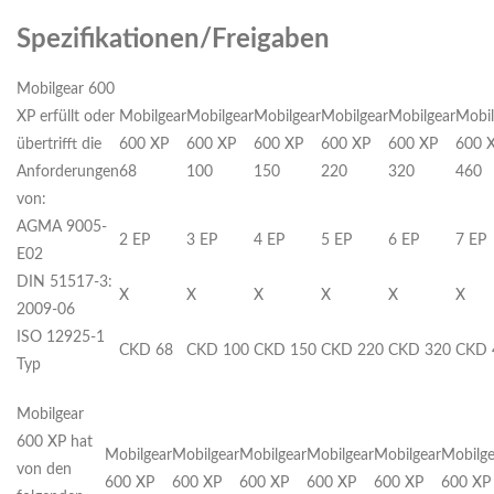
Spezifikationen/Freigaben
Mobilgear 600
XP erfüllt oder
Mobilgear
Mobilgear
Mobilgear
Mobilgear
Mobilgear
Mobil
übertrifft die
600 XP
600 XP
600 XP
600 XP
600 XP
600 
Anforderungen
68
100
150
220
320
460
von:
AGMA 9005-
2 EP
3 EP
4 EP
5 EP
6 EP
7 EP
E02
DIN 51517-3:
X
X
X
X
X
X
2009-06
ISO 12925-1
CKD 68
CKD 100
CKD 150
CKD 220
CKD 320
CKD 
Typ
Mobilgear
600 XP hat
Mobilgear
Mobilgear
Mobilgear
Mobilgear
Mobilgear
Mobilge
von den
600 XP
600 XP
600 XP
600 XP
600 XP
600 XP