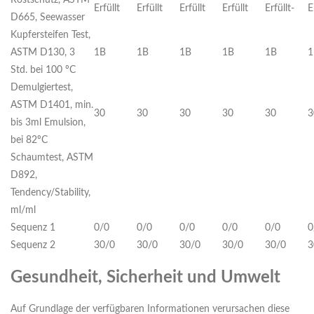
Rostschutz, ASTM
Erfüllt
Erfüllt
Erfüllt
Erfüllt
Erfüllt-
E
D665, Seewasser
Kupfersteifen Test,
ASTM D130, 3
1B
1B
1B
1B
1B
1
Std. bei 100 ºC
Demulgiertest,
ASTM D1401, min.
30
30
30
30
30
3
bis 3ml Emulsion,
bei 82ºC
Schaumtest, ASTM
D892,
Tendency/Stability,
ml/ml
Sequenz 1
0/0
0/0
0/0
0/0
0/0
0
Sequenz 2
30/0
30/0
30/0
30/0
30/0
3
Gesundheit, Sicherheit und Umwelt
Auf Grundlage der verfügbaren Informationen verursachen diese