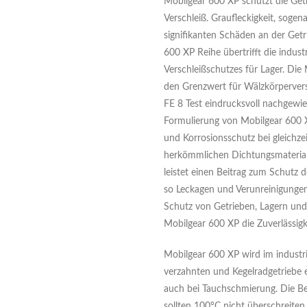
Mobilgear 600 XP schützt die Get
Verschleiß. Graufleckigkeit, sogen
signifikanten Schäden an der Get
600 XP Reihe übertrifft die indust
Verschleißschutzes für Lager. Die
den Grenzwert für Wälzkörpervers
FE 8 Test eindrucksvoll nachgewi
Formulierung von Mobilgear 600 X
und Korrosionsschutz bei gleichzeit
herkömmlichen Dichtungsmateriali
leistet einen Beitrag zum Schutz 
so Leckagen und Verunreinigunge
Schutz von Getrieben, Lagern und
Mobilgear 600 XP die Zuverlässigk
Mobilgear 600 XP wird im industrie
verzahnten und Kegelradgetriebe 
auch bei Tauchschmierung. Die Be
sollten 100°C nicht überschreiten