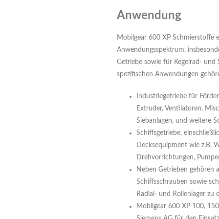
Anwendung
Mobilgear 600 XP Schmierstoffe eig
Anwendungsspektrum, insbesonder
Getriebe sowie für Kegelrad- und
spezifischen Anwendungen gehör
Industriegetriebe für Förde
Extruder, Ventilatoren, Mis
Siebanlagen, und weitere 
Schiffsgetriebe, einschließl
Decksequipment wie z.B. W
Drehvorrichtungen, Pumpen
Neben Getrieben gehören 
Schiffsschrauben sowie sc
Radial- und Rollenlager zu
Mobilgear 600 XP 100, 150
Siemens AG für den Einsatz