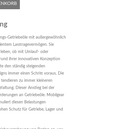
ENKORB
ung
ungs-Getriebeöle mit außergewöhnlich
llentem Lasttragevermögen. Sie
rieben, ob mit Umlauf- oder
rund ihrer innovativen Konzeption
te den ständig steigenden
gns immer einen Schritt voraus. Die
 tendieren zu immer kleineren
tfaltung. Dieser Anstieg bei der
orderungen an Getriebeöle. Mobilgear
muliert diesen Belastungen
ohen Schutz für Getriebe, Lager und