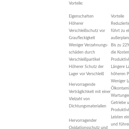
Vorteile:
Eigenschaften
Vorteile
Höherer
Reduzierte
Verschleißschutz vor
führt zu e
Graufleckigkeit
außerplan
Weniger Verzahnungs-
Bis zu 22
schäden durch
die Koste
Verschleißpartikel
Produktivi
Höherer Schutz der
Längere La
Lager vor Verschleiß
höheren P
Weniger L
Hervorragende
Ölkontami
Verträglichkeit mit einer
Wartungen,
Vielzahl von
Getriebe u
Dichtungsmaterialien
Produktivi
Leisten ei
Hervorragender
und führe
Oxidationsschutz und