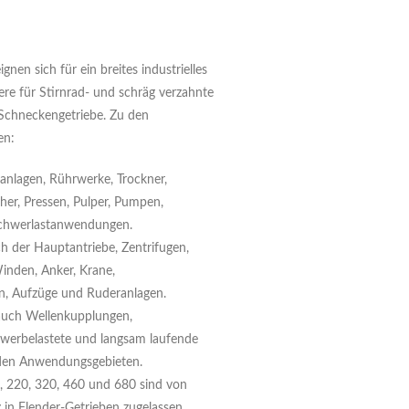
nen sich für ein breites industrielles
e für Stirnrad- und schräg verzahnte
 Schneckengetriebe. Zu den
en:
ranlagen, Rührwerke, Trockner,
cher, Pressen, Pulper, Pumpen,
Schwerlastanwendungen.
ich der Hauptantriebe, Zentrifugen,
inden, Anker, Krane,
, Aufzüge und Ruderanlagen.
auch Wellenkupplungen,
hwerbelastete und langsam laufende
 den Anwendungsgebieten.
, 220, 320, 460 und 680 sind von
 in Flender-Getrieben zugelassen.