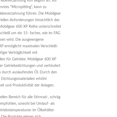
riebeverzahnung von Beginn an, vor
anntes “Micropitting“, kann zu
riebeverzahnung führen. Die Mobilgear
riellen Anforderungen hinsichtlich des
 Mobilgear 600 XP Reihe unterschreitet
chleiß um ein 15- faches, wie im FAG
esen wird. Die ausgewogene
P ermöglicht maximalen Verschleiß-
iger Verträglichkeit mit
en für Getriebe. Mobilgear 600 XP
der Getriebedichtungen und verhindert
n durch auslaufendes Öl. Durch den
 Dichtungsmaterialien erhöht
eit und Produktivität der Anlagen.
llen Bereich für alle Stirnrad-, schräg
empfohlen, sowohl bei Umlauf- als
triebstemperaturen im Ölbehälter
. Die Produkte eignen sich