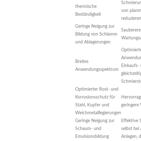
Schmierun
thermische
von planm
Beständigkeit
reduzieren
Geringe Neigung zur
Sauberere
Bildung von Schlamm
Wartungs
und Ablagerungen
Optimiert
Anwendung
Breites
Einkaufs-
Anwendungsspektrum
gleichzeit
Schmierst
Optimierter Rost- und
Korrosionsschutz für
Hervorrag
Stahl, Kupfer und
geringere
Weichmetalllegierungen
Geringe Neigung zur
Effektive
Schaum- und
selbst be
Emulsionsbildung
Anlagen, 