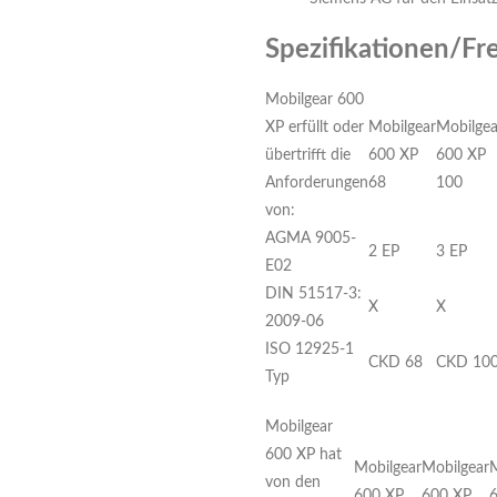
Spezifikationen/Fr
Mobilgear 600
XP erfüllt oder
Mobilgear
Mobilgea
übertrifft die
600 XP
600 XP
Anforderungen
68
100
von:
AGMA 9005-
2 EP
3 EP
E02
DIN 51517-3:
X
X
2009-06
ISO 12925-1
CKD 68
CKD 10
Typ
Mobilgear
600 XP hat
Mobilgear
Mobilgear
M
von den
600 XP
600 XP