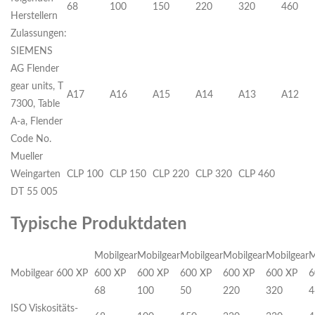
68
100
150
220
320
460
Herstellern
Zulassungen:
SIEMENS
AG Flender
gear units, T
A17
A16
A15
A14
A13
A12
7300, Table
A-a, Flender
Code No.
Mueller
Weingarten
CLP 100
CLP 150
CLP 220
CLP 320
CLP 460
DT 55 005
Typische Produktdaten
Mobilgear
Mobilgear
Mobilgear
Mobilgear
Mobilgear
M
Mobilgear 600 XP
600 XP
600 XP
600 XP
600 XP
600 XP
6
68
100
50
220
320
4
ISO Viskositäts-