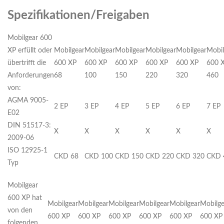
Spezifikationen/Freigaben
Mobilgear 600
XP erfüllt oder
Mobilgear
Mobilgear
Mobilgear
Mobilgear
Mobilgear
Mobil
übertrifft die
600 XP
600 XP
600 XP
600 XP
600 XP
600 
Anforderungen
68
100
150
220
320
460
von:
AGMA 9005-
2 EP
3 EP
4 EP
5 EP
6 EP
7 EP
E02
DIN 51517-3:
X
X
X
X
X
X
2009-06
ISO 12925-1
CKD 68
CKD 100
CKD 150
CKD 220
CKD 320
CKD 
Typ
Mobilgear
600 XP hat
Mobilgear
Mobilgear
Mobilgear
Mobilgear
Mobilgear
Mobilge
von den
600 XP
600 XP
600 XP
600 XP
600 XP
600 XP
folgenden