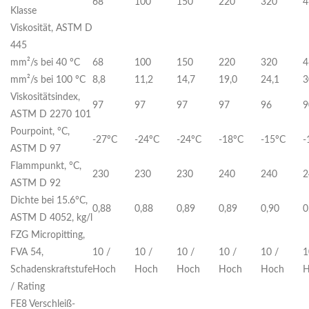
68
100
150
220
320
4
Klasse
Viskosität, ASTM D
445
mm²/s bei 40 ºC
68
100
150
220
320
4
mm²/s bei 100 ºC
8,8
11,2
14,7
19,0
24,1
3
Viskositätsindex,
97
97
97
97
96
9
ASTM D 2270 101
Pourpoint, °C,
-27ºC
-24ºC
-24ºC
-18ºC
-15ºC
-
ASTM D 97
Flammpunkt, °C,
230
230
230
240
240
2
ASTM D 92
Dichte bei 15.6°C,
0,88
0,88
0,89
0,89
0,90
0
ASTM D 4052, kg/l
FZG Micropitting,
FVA 54,
10 /
10 /
10 /
10 /
10 /
1
Schadenskraftstufe
Hoch
Hoch
Hoch
Hoch
Hoch
H
/ Rating
FE8 Verschleiß-