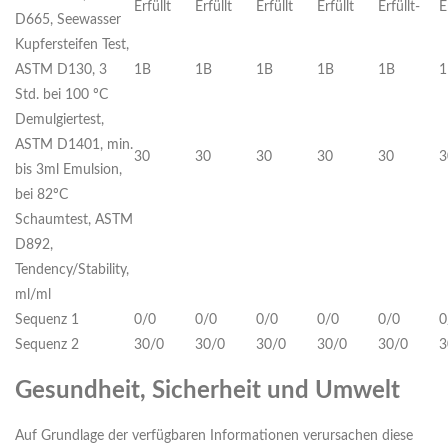
Erfüllt
Erfüllt
Erfüllt
Erfüllt
Erfüllt-
E
D665, Seewasser
Kupfersteifen Test,
ASTM D130, 3
1B
1B
1B
1B
1B
1
Std. bei 100 ºC
Demulgiertest,
ASTM D1401, min.
30
30
30
30
30
3
bis 3ml Emulsion,
bei 82ºC
Schaumtest, ASTM
D892,
Tendency/Stability,
ml/ml
Sequenz 1
0/0
0/0
0/0
0/0
0/0
0
Sequenz 2
30/0
30/0
30/0
30/0
30/0
3
Gesundheit, Sicherheit und Umwelt
Auf Grundlage der verfügbaren Informationen verursachen diese