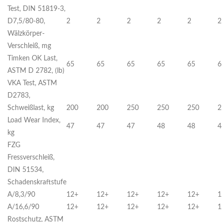
Test, DIN 51819-3,
D7,5/80-80,
2
2
2
2
2
2
Wälzkörper-
Verschleiß, mg
Timken OK Last,
65
65
65
65
65
6
ASTM D 2782, (lb)
VKA Test, ASTM
D2783,
Schweißlast, kg
200
200
250
250
250
2
Load Wear Index,
47
47
47
48
48
4
kg
FZG
Fressverschleiß,
DIN 51534,
Schadenskraftstufe
A/8,3/90
12+
12+
12+
12+
12+
1
A/16,6/90
12+
12+
12+
12+
12+
1
Rostschutz, ASTM