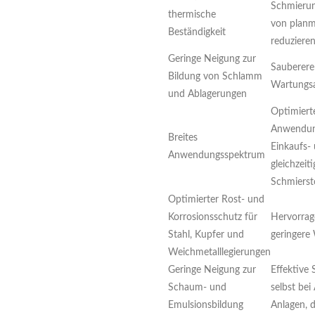
Schmierun
thermische
von planm
Beständigkeit
reduzieren
Geringe Neigung zur
Sauberere
Bildung von Schlamm
Wartungs
und Ablagerungen
Optimiert
Anwendung
Breites
Einkaufs-
Anwendungsspektrum
gleichzeit
Schmierst
Optimierter Rost- und
Korrosionsschutz für
Hervorrag
Stahl, Kupfer und
geringere
Weichmetalllegierungen
Geringe Neigung zur
Effektive
Schaum- und
selbst be
Emulsionsbildung
Anlagen, 