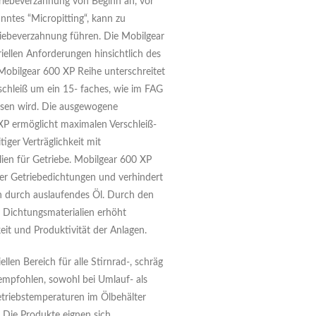
riebeverzahnung von Beginn an, vor
anntes “Micropitting“, kann zu
riebeverzahnung führen. Die Mobilgear
riellen Anforderungen hinsichtlich des
 Mobilgear 600 XP Reihe unterschreitet
chleiß um ein 15- faches, wie im FAG
esen wird. Die ausgewogene
P ermöglicht maximalen Verschleiß-
iger Verträglichkeit mit
en für Getriebe. Mobilgear 600 XP
der Getriebedichtungen und verhindert
n durch auslaufendes Öl. Durch den
 Dichtungsmaterialien erhöht
eit und Produktivität der Anlagen.
llen Bereich für alle Stirnrad-, schräg
empfohlen, sowohl bei Umlauf- als
triebstemperaturen im Ölbehälter
. Die Produkte eignen sich