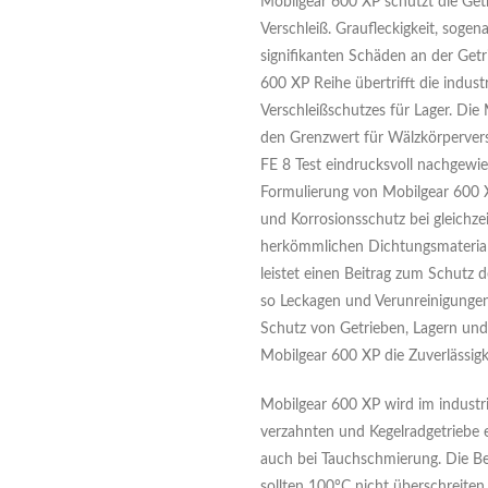
Mobilgear 600 XP schützt die Get
Verschleiß. Graufleckigkeit, sogen
signifikanten Schäden an der Get
600 XP Reihe übertrifft die indust
Verschleißschutzes für Lager. Die
den Grenzwert für Wälzkörpervers
FE 8 Test eindrucksvoll nachgewi
Formulierung von Mobilgear 600 X
und Korrosionsschutz bei gleichzeit
herkömmlichen Dichtungsmateriali
leistet einen Beitrag zum Schutz 
so Leckagen und Verunreinigunge
Schutz von Getrieben, Lagern und
Mobilgear 600 XP die Zuverlässigk
Mobilgear 600 XP wird im industrie
verzahnten und Kegelradgetriebe 
auch bei Tauchschmierung. Die Be
sollten 100°C nicht überschreiten