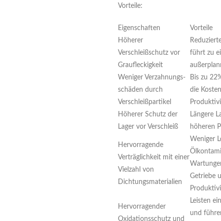
Vorteile:
Eigenschaften
Vorteile
Höherer
Reduzierte
Verschleißschutz vor
führt zu e
Graufleckigkeit
außerplan
Weniger Verzahnungs-
Bis zu 22
schäden durch
die Koste
Verschleißpartikel
Produktivi
Höherer Schutz der
Längere La
Lager vor Verschleiß
höheren P
Weniger L
Hervorragende
Ölkontami
Verträglichkeit mit einer
Wartungen,
Vielzahl von
Getriebe u
Dichtungsmaterialien
Produktivi
Leisten ei
Hervorragender
und führe
Oxidationsschutz und