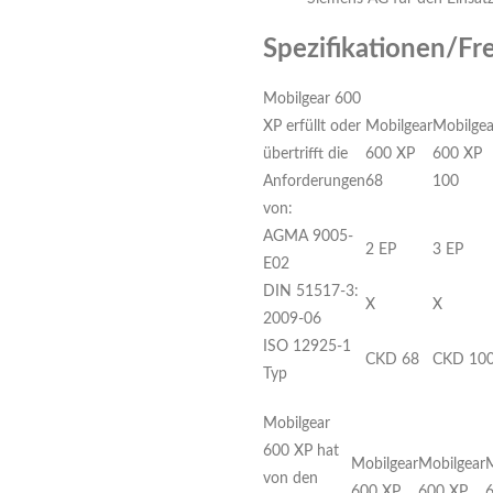
Spezifikationen/Fr
Mobilgear 600
XP erfüllt oder
Mobilgear
Mobilgea
übertrifft die
600 XP
600 XP
Anforderungen
68
100
von:
AGMA 9005-
2 EP
3 EP
E02
DIN 51517-3:
X
X
2009-06
ISO 12925-1
CKD 68
CKD 10
Typ
Mobilgear
600 XP hat
Mobilgear
Mobilgear
M
von den
600 XP
600 XP