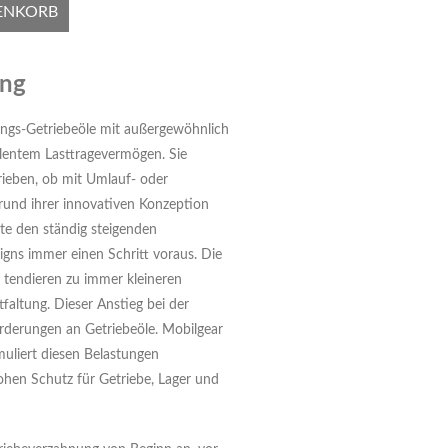
ENKORB
ung
ungs-Getriebeöle mit außergewöhnlich
llentem Lasttragevermögen. Sie
rieben, ob mit Umlauf- oder
rund ihrer innovativen Konzeption
te den ständig steigenden
gns immer einen Schritt voraus. Die
 tendieren zu immer kleineren
tfaltung. Dieser Anstieg bei der
orderungen an Getriebeöle. Mobilgear
muliert diesen Belastungen
ohen Schutz für Getriebe, Lager und