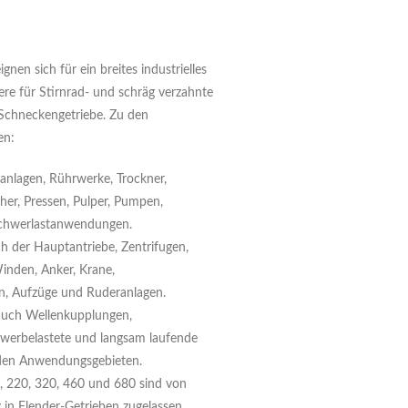
nen sich für ein breites industrielles
e für Stirnrad- und schräg verzahnte
 Schneckengetriebe. Zu den
en:
ranlagen, Rührwerke, Trockner,
cher, Pressen, Pulper, Pumpen,
Schwerlastanwendungen.
ich der Hauptantriebe, Zentrifugen,
inden, Anker, Krane,
, Aufzüge und Ruderanlagen.
auch Wellenkupplungen,
hwerbelastete und langsam laufende
 den Anwendungsgebieten.
, 220, 320, 460 und 680 sind von
 in Flender-Getrieben zugelassen.