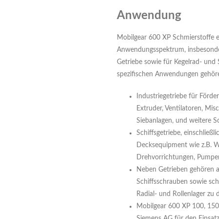
Anwendung
Mobilgear 600 XP Schmierstoffe eig
Anwendungsspektrum, insbesonder
Getriebe sowie für Kegelrad- und
spezifischen Anwendungen gehör
Industriegetriebe für Förde
Extruder, Ventilatoren, Mis
Siebanlagen, und weitere 
Schiffsgetriebe, einschließl
Decksequipment wie z.B. W
Drehvorrichtungen, Pumpen
Neben Getrieben gehören 
Schiffsschrauben sowie sc
Radial- und Rollenlager zu
Mobilgear 600 XP 100, 150
Siemens AG für den Einsatz