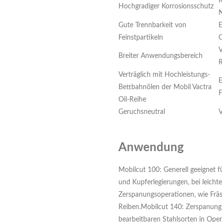
R
Hochgradiger Korrosionsschutz
N
Gute Trennbarkeit von
E
Feinstpartikeln
O
V
Breiter Anwendungsbereich
R
Verträglich mit Hochleistungs-
E
Bettbahnölen der Mobil Vactra
Oil-Reihe
Geruchsneutral
V
Anwendung
Mobilcut 100: Generell geeignet f
und Kupferlegierungen, bei leicht
Zerspanungsoperationen, wie Frä
Reiben.Mobilcut 140: Zerspanung
bearbeitbaren Stahlsorten in Ope