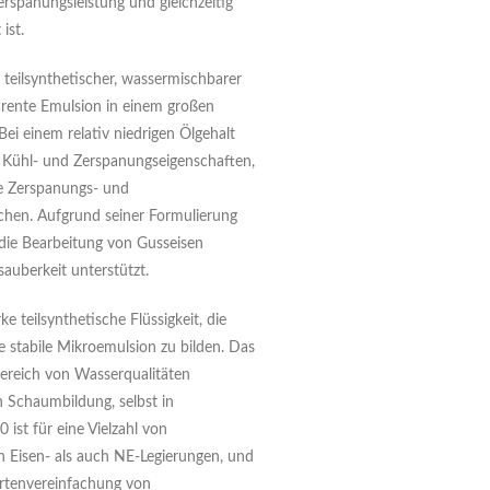
spanungsleistung und gleichzeitig
ist.
 teilsynthetischer, wassermischbarer
arente Emulsion in einem großen
ei einem relativ niedrigen Ölgehalt
, Kühl- und Zerspanungseigenschaften,
ere Zerspanungs- und
hen. Aufgrund seiner Formulierung
die Bearbeitung von Gusseisen
auberkeit unterstützt.
ke teilsynthetische Flüssigkeit, die
e stabile Mikroemulsion zu bilden. Das
ereich von Wasserqualitäten
n Schaumbildung, selbst in
ist für eine Vielzahl von
 Eisen- als auch NE-Legierungen, und
ortenvereinfachung von