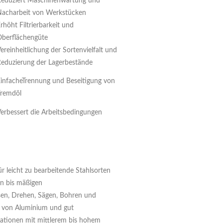
eduziert Maschinenwartung und
acharbeit von Werkstücken
rhöht Filtrierbarkeit und
berflächengüte
ereinheitlichung der Sortenvielfalt und
eduzierung der Lagerbestände
infacheTrennung und Beseitigung von
Fremdöl
erbessert die Arbeitsbedingungen
ür leicht zu bearbeitende Stahlsorten
en bis mäßigen
sen, Drehen, Sägen, Bohren und
 von Aluminium und gut
rationen mit mittlerem bis hohem