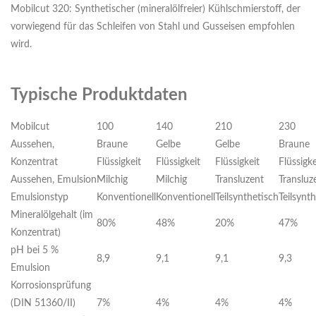
Mobilcut 320: Synthetischer (mineralölfreier) Kühlschmierstoff, der
vorwiegend für das Schleifen von Stahl und Gusseisen empfohlen
wird.
Typische Produktdaten
Mobilcut
100
140
210
230
Aussehen,
Braune
Gelbe
Gelbe
Braune
Konzentrat
Flüssigkeit
Flüssigkeit
Flüssigkeit
Flüssigke
Aussehen, Emulsion
Milchig
Milchig
Transluzent
Transluz
Emulsionstyp
Konventionell
Konventionell
Teilsynthetisch
Teilsynt
Mineralölgehalt (im
80%
48%
20%
47%
Konzentrat)
pH bei 5 %
8,9
9,1
9,1
9,3
Emulsion
Korrosionsprüfung
(DIN 51360/II)
7%
4%
4%
4%