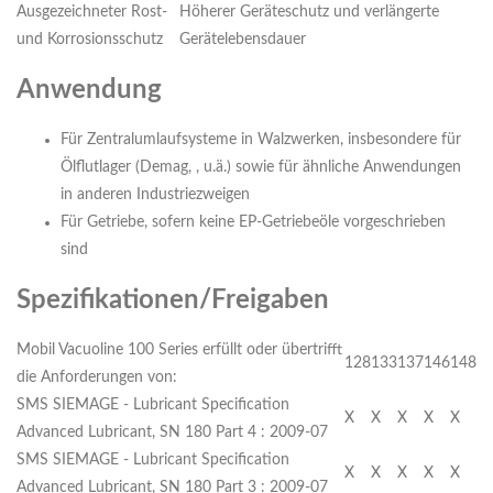
Ausgezeichneter Rost-
Höherer Geräteschutz und verlängerte
und Korrosionsschutz
Gerätelebensdauer
Anwendung
Für Zentralumlaufsysteme in Walzwerken, insbesondere für
Ölflutlager (Demag, , u.ä.) sowie für ähnliche Anwendungen
in anderen Industriezweigen
Für Getriebe, sofern keine EP-Getriebeöle vorgeschrieben
sind
Spezifikationen/Freigaben
Mobil Vacuoline 100 Series erfüllt oder übertrifft
128
133
137
146
148
die Anforderungen von:
SMS SIEMAGE - Lubricant Specification
X
X
X
X
X
Advanced Lubricant, SN 180 Part 4 : 2009-07
SMS SIEMAGE - Lubricant Specification
X
X
X
X
X
Advanced Lubricant, SN 180 Part 3 : 2009-07