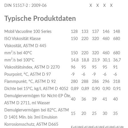
DIN 51517-2 : 2009-06
X
X
X
X
Typische Produktdaten
Mobil Vacuoline 100 Series
128
133
137
146
148
ISO Viskosität Klasse
150
220
320
460
680
Viskosität, ASTM D 445
mm²/s bei 40ºC
150
220
320
460
680
mm²/s bei 100ºC
14,8
18,8
23,9
30,1
36,7
Viskositätsindex, ASTM D 2270
96
95
95
95
91
Pourpoint, ºC, ASTM D 97
-9
-6
-9
-6
-6
Flammpunkt, ºC, ASTM D 92
280
288
286
296
318
Dichte bei 15ºC, kg/l, ASTM D 4052
0,89
0,89
0,90
0,90
0,91
Demulgiervermögen für Nicht-EP Öle,
40
36
39
41
40
ASTM D 2711, ml Wasser
Demulgiervermögen bei 82ºC, ASTM
15
20
25
30
35
D 1401 Min. bis 3ml Emulsion
Korrosionsschutz, ASTM D665