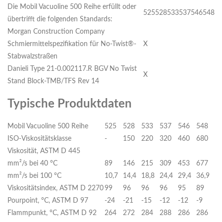
Die Mobil Vacuoline 500 Reihe erfüllt oder
525
528
533
537
546
548
übertrifft die folgenden Standards:
Morgan Construction Company
Schmiermittelspezifikation für No-Twist®-
X
Stabwalzstraßen
Danieli Type 21-0.002117.R BGV No Twist
X
Stand Block-TMB/TFS Rev 14
Typische Produktdaten
Mobil Vacuoline 500 Reihe
525
528
533
537
546
548
ISO-Viskositätsklasse
-
150
220
320
460
680
Viskosität, ASTM D 445
mm²/s bei 40 °C
89
146
215
309
453
677
mm²/s bei 100 °C
10,7
14,4
18,8
24,4
29,4
36,9
Viskositätsindex, ASTM D 2270
99
96
96
96
95
89
Pourpoint, °C, ASTM D 97
-24
-21
-15
-12
-12
-9
Flammpunkt, °C, ASTM D 92
264
272
284
288
286
286