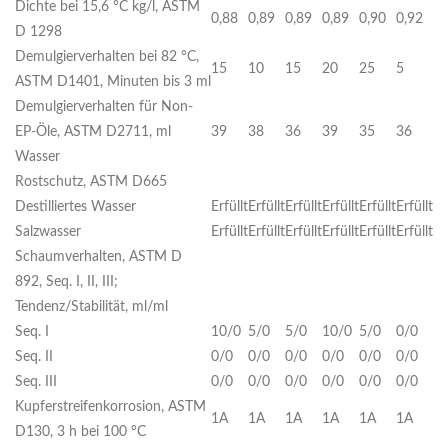
Dichte bei 15,6 °C kg/l, ASTM
0,88
0,89
0,89
0,89
0,90
0,92
D 1298
Demulgierverhalten bei 82 °C,
15
10
15
20
25
5
ASTM D1401, Minuten bis 3 ml
Demulgierverhalten für Non-
EP-Öle, ASTM D2711, ml
39
38
36
39
35
36
Wasser
Rostschutz, ASTM D665
Destilliertes Wasser
Erfüllt
Erfüllt
Erfüllt
Erfüllt
Erfüllt
Erfüllt
Salzwasser
Erfüllt
Erfüllt
Erfüllt
Erfüllt
Erfüllt
Erfüllt
Schaumverhalten, ASTM D
892, Seq. I, II, III;
Tendenz/Stabilität, ml/ml
Seq. I
10/0
5/0
5/0
10/0
5/0
0/0
Seq. II
0/0
0/0
0/0
0/0
0/0
0/0
Seq. III
0/0
0/0
0/0
0/0
0/0
0/0
Kupferstreifenkorrosion, ASTM
1A
1A
1A
1A
1A
1A
D130, 3 h bei 100 °C