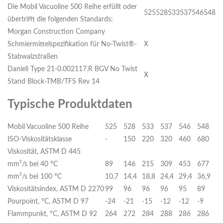
Die Mobil Vacuoline 500 Reihe erfüllt oder
525
528
533
537
546
548
übertrifft die folgenden Standards:
Morgan Construction Company
Schmiermittelspezifikation für No-Twist®-
X
Stabwalzstraßen
Danieli Type 21-0.002117.R BGV No Twist
X
Stand Block-TMB/TFS Rev 14
Typische Produktdaten
Mobil Vacuoline 500 Reihe
525
528
533
537
546
548
ISO-Viskositätsklasse
-
150
220
320
460
680
Viskosität, ASTM D 445
mm²/s bei 40 °C
89
146
215
309
453
677
mm²/s bei 100 °C
10,7
14,4
18,8
24,4
29,4
36,9
Viskositätsindex, ASTM D 2270
99
96
96
96
95
89
Pourpoint, °C, ASTM D 97
-24
-21
-15
-12
-12
-9
Flammpunkt, °C, ASTM D 92
264
272
284
288
286
286