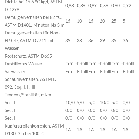
Dichte bei 15,6 °C kg/l, ASTM
0,88
0,89
0,89
0,89
0,90
0,92
D 1298
Demulgierverhalten bei 82 °C,
15
10
15
20
25
5
ASTM D1401, Minuten bis 3 ml
Demulgierverhalten für Non-
EP-Öle, ASTM D2711, ml
39
38
36
39
35
36
Wasser
Rostschutz, ASTM D665
Destilliertes Wasser
Erfüllt
Erfüllt
Erfüllt
Erfüllt
Erfüllt
Erfüllt
Salzwasser
Erfüllt
Erfüllt
Erfüllt
Erfüllt
Erfüllt
Erfüllt
Schaumverhalten, ASTM D
892, Seq. I, II, III;
Tendenz/Stabilität, ml/ml
Seq. I
10/0
5/0
5/0
10/0
5/0
0/0
Seq. II
0/0
0/0
0/0
0/0
0/0
0/0
Seq. III
0/0
0/0
0/0
0/0
0/0
0/0
Kupferstreifenkorrosion, ASTM
1A
1A
1A
1A
1A
1A
D130, 3 h bei 100 °C