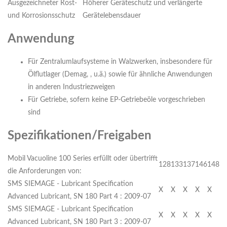
Ausgezeichneter Rost-
Höherer Geräteschutz und verlängerte
und Korrosionsschutz
Gerätelebensdauer
Anwendung
Für Zentralumlaufsysteme in Walzwerken, insbesondere für
Ölflutlager (Demag, , u.ä.) sowie für ähnliche Anwendungen
in anderen Industriezweigen
Für Getriebe, sofern keine EP-Getriebeöle vorgeschrieben
sind
Spezifikationen/Freigaben
Mobil Vacuoline 100 Series erfüllt oder übertrifft
128
133
137
146
148
die Anforderungen von:
SMS SIEMAGE - Lubricant Specification
X
X
X
X
X
Advanced Lubricant, SN 180 Part 4 : 2009-07
SMS SIEMAGE - Lubricant Specification
X
X
X
X
X
Advanced Lubricant, SN 180 Part 3 : 2009-07