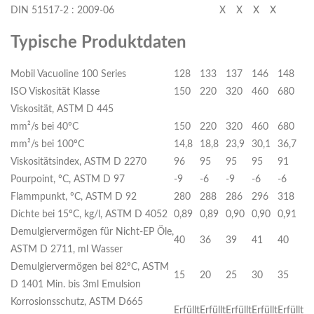
DIN 51517-2 : 2009-06
X
X
X
X
Typische Produktdaten
Mobil Vacuoline 100 Series
128
133
137
146
148
ISO Viskosität Klasse
150
220
320
460
680
Viskosität, ASTM D 445
mm²/s bei 40ºC
150
220
320
460
680
mm²/s bei 100ºC
14,8
18,8
23,9
30,1
36,7
Viskositätsindex, ASTM D 2270
96
95
95
95
91
Pourpoint, ºC, ASTM D 97
-9
-6
-9
-6
-6
Flammpunkt, ºC, ASTM D 92
280
288
286
296
318
Dichte bei 15ºC, kg/l, ASTM D 4052
0,89
0,89
0,90
0,90
0,91
Demulgiervermögen für Nicht-EP Öle,
40
36
39
41
40
ASTM D 2711, ml Wasser
Demulgiervermögen bei 82ºC, ASTM
15
20
25
30
35
D 1401 Min. bis 3ml Emulsion
Korrosionsschutz, ASTM D665
Erfüllt
Erfüllt
Erfüllt
Erfüllt
Erfüllt