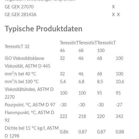
GE GEK 27070
X
GE GEK 28143A
X
X
Typische Produktdaten
TeressticT
TeressticT
TeressticT
TeressticT 32
46
68
100
ISO Viskositätsklasse
32
46
68
100
Viskosität, ASTM D 445
mm²/s bei 40 °C
32
46
68
100
mm²/s bei 100 °C
5,4
6,8
8,5
10,6
Viskositätsindex, ASTM D
100
100
95
95
2270
Pourpoint, °C, ASTM D 97
-30
-30
-30
-27
Flammpunkt, °C, ASTM D
222
218
220
242
92
Dichte bei 15 °C kg/l, ASTM
0,86
0,87
0,87
0,88
D 1298