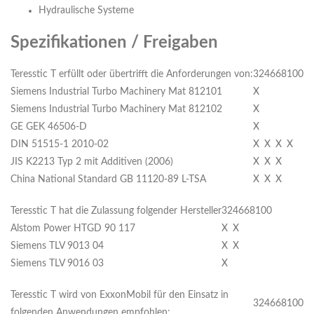
Hydraulische Systeme
Spezifikationen / Freigaben
Teresstic T erfüllt oder übertrifft die Anforderungen von:
32
46
68
100
Siemens Industrial Turbo Machinery Mat 812101
X
Siemens Industrial Turbo Machinery Mat 812102
X
GE GEK 46506-D
X
DIN 51515-1 2010-02
X
X
X
X
JIS K2213 Typ 2 mit Additiven (2006)
X
X
X
China National Standard GB 11120-89 L-TSA
X
X
X
Teresstic T hat die Zulassung folgender Hersteller
32
46
68
100
Alstom Power HTGD 90 117
X
X
Siemens TLV 9013 04
X
X
Siemens TLV 9016 03
X
Teresstic T wird von ExxonMobil für den Einsatz in
32
46
68
100
folgenden Anwendungen empfohlen: