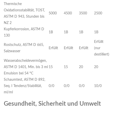
Thermische
Oxidationsstabilität, TOST,
5000
4500
3500
2500
ASTM D 943, Stunden bis
NZ 2
Kupferkorrosion, ASTM D
1B
1B
1B
1B
130
Erfüllt
Rostschutz, ASTM D 665,
Erfüllt
Erfüllt
Erfüllt
(nur
Salzwasser
destilliert)
Wasserabscheidevermögen,
ASTM D 1401, Min. bis 3 ml
15
15
20
20
Emulsion bei 54 °C
Schaumtest, ASTM D 892,
Seq. I Tendenz/Stabilität,
0/0
0/0
0/0
10/0
ml/ml
Gesundheit, Sicherheit und Umwelt