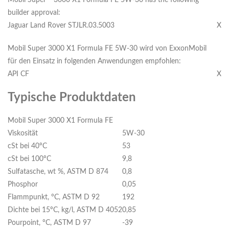
Mobil Super™ 3000 X1 Formula FE 5W-30 has the following
builder approval:
Jaguar Land Rover STJLR.03.5003
X
Mobil Super 3000 X1 Formula FE 5W-30 wird von ExxonMobil
für den Einsatz in folgenden Anwendungen empfohlen:
API CF
X
Typische Produktdaten
Mobil Super 3000 X1 Formula FE
Viskosität
5W-30
cSt bei 40ºC
53
cSt bei 100ºC
9,8
Sulfatasche, wt %, ASTM D 874
0,8
Phosphor
0,05
Flammpunkt, °C, ASTM D 92
192
Dichte bei 15ºC, kg/l, ASTM D 4052
0,85
Pourpoint, °C, ASTM D 97
-39