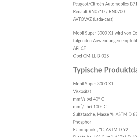
Peugeot/Citroën Automobiles B7
Renault RN0710 / RN0700
AVTOVAZ (Lada-cars)
Mobil Super 3000 X1 wird von Exx
folgenden Anwendungen empfohl
API CF
Opel GM-LL-B-025
Typische Produktd
Mobil Super 3000 X1
Viskosität
mm²/s bei 40º C
mm²/s bei 100° C
Sulfatasche, Masse %, ASTM D 8
Phosphor
Flammpunkt, ºC, ASTM D 92