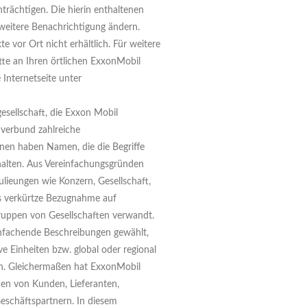
nträchtigen. Die hierin enthaltenen
weitere Benachrichtigung ändern.
e vor Ort nicht erhältlich. Für weitere
tte an Ihren örtlichen ExxonMobil
Internetseite unter
sellschaft, die Exxon Mobil
nverbund zahlreiche
ihnen haben Namen, die die Begriffe
halten. Aus Vereinfachungsgründen
lieungen wie Konzern, Gesellschaft,
als verkürtze Bezugnahme auf
ruppen von Gesellschaften verwandt.
infachende Beschreibungen gewählt,
ve Einheiten bzw. global oder regional
en. Gleichermaßen hat ExxonMobil
en von Kunden, Lieferanten,
eschäftspartnern. In diesem