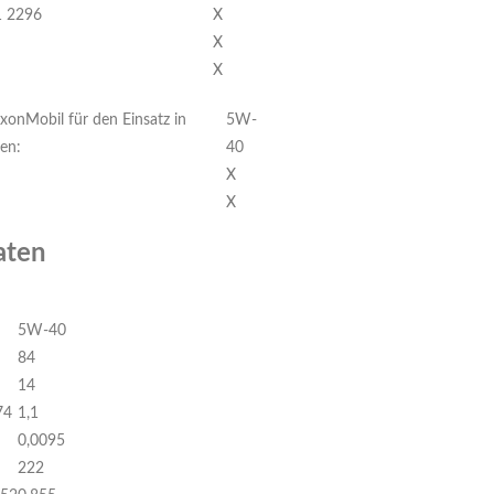
1 2296
X
X
X
onMobil für den Einsatz in
5W-
en:
40
X
X
aten
5W-40
84
14
74
1,1
0,0095
222