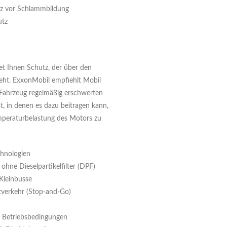
z vor Schlammbildung
utz
t Ihnen Schutz, der über den
eht. ExxonMobil empfiehlt Mobil
Fahrzeug regelmäßig erschwerten
t, in denen es dazu beitragen kann,
peraturbelastung des Motors zu
chnologien
ohne Dieselpartikelfilter (DPF)
 Kleinbusse
verkehr (Stop-and-Go)
e Betriebsbedingungen