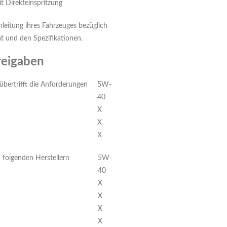
 Direkteinspritzung
leitung ihres Fahrzeuges bezüglich
t und den Spezifikationen.
reigaben
übertrifft die Anforderungen
5W-
40
X
X
X
folgenden Herstellern
5W-
40
X
X
X
X