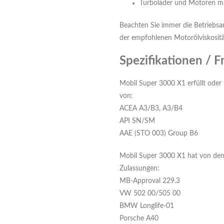
Turbolader und Motoren mit
Beachten Sie immer die Betriebsan
der empfohlenen Motorölviskositä
Spezifikationen / F
Mobil Super 3000 X1 erfüllt oder 
von:
ACEA A3/B3, A3/B4
API SN/SM
AAE (STO 003) Group B6
Mobil Super 3000 X1 hat von den 
Zulassungen:
MB-Approval 229.3
VW 502 00/505 00
BMW Longlife-01
Porsche A40