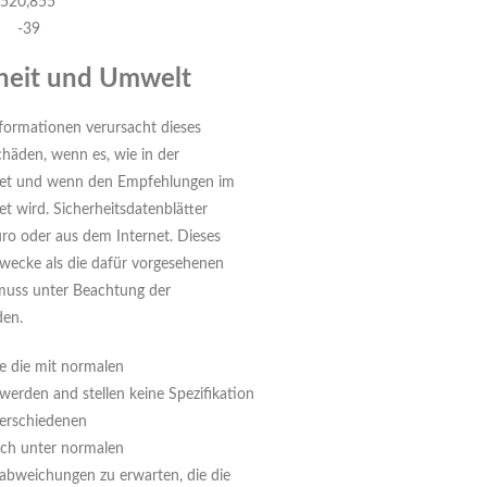
052
0,855
-39
rheit und Umwelt
formationen verursacht dieses
chäden, wenn es, wie in der
et und wenn den Empfehlungen im
et wird. Sicherheitsdatenblätter
üro oder aus dem Internet. Dieses
Zwecke als die dafür vorgesehenen
muss unter Beachtung der
den.
e die mit normalen
erden and stellen keine Spezifikation
verschiedenen
uch unter normalen
abweichungen zu erwarten, die die