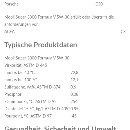
Porsche
C30
Mobil Super 3000 Formula V 5W-30 erfüllt oder übertrifft die
anforderungen von:
ACEA
C3
Typische Produktdaten
Mobil Super 3000 Formula V 5W-30
Viskosität, ASTM D 445
mm2/s bei 40 ºC
72,8
mm2/s bei 100 ºC
12,1
Sulfatasche, wt%, ASTM D 874
0,6
Phosphor
0.08
Flammpunkt, ºC, ASTM D 92
254
Dichte bei 15 °C, kg/l, ASTM D 4052
0.85
Pourpoint, ºC, ASTM D 97
-45
Gesundheit, Sicherheit und Umwelt