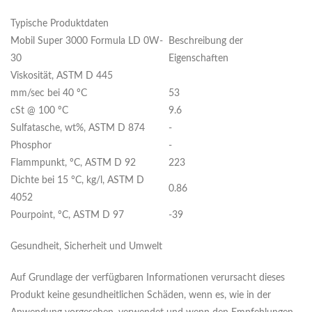
Typische Produktdaten
Mobil Super 3000 Formula LD 0W-
Beschreibung der
30
Eigenschaften
Viskosität, ASTM D 445
mm/sec bei 40 ºC
53
cSt @ 100 ºC
9.6
Sulfatasche, wt%, ASTM D 874
-
Phosphor
-
Flammpunkt, ºC, ASTM D 92
223
Dichte bei 15 °C, kg/l, ASTM D
0.86
4052
Pourpoint, ºC, ASTM D 97
-39
Gesundheit, Sicherheit und Umwelt
Auf Grundlage der verfügbaren Informationen verursacht dieses
Produkt keine gesundheitlichen Schäden, wenn es, wie in der