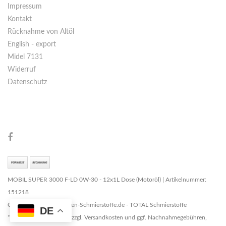
Impressum
Kontakt
Rücknahme von Altöl
English - export
Midel 7131
Widerruf
Datenschutz
MOBIL SUPER 3000 F-LD 0W-30 - 12x1L Dose (Motoröl) | Artikelnummer:
151218
Copyright © 2026 Marken-Schmierstoffe.de - TOTAL Schmierstoffe
DE
* Alle Preise zzgl. MwSt. zzgl. Versandkosten und ggf. Nachnahmegebühren,