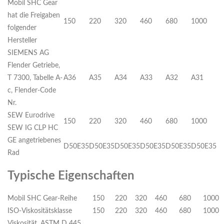
Mobil SHC Gear
hat die Freigaben
150
220
320
460
680
1000
folgender
Hersteller
SIEMENS AG
Flender Getriebe,
T 7300, Tabelle A-
A36
A35
A34
A33
A32
A31
c, Flender-Code
Nr.
SEW Eurodrive
150
220
320
460
680
1000
SEW IG CLP HC
GE angetriebenes
D50E35
D50E35
D50E35
D50E35
D50E35
D50E35
Rad
Typische Eigenschaften
Mobil SHC Gear-Reihe
150
220
320
460
680
1000
ISO-Viskositätsklasse
150
220
320
460
680
1000
Viskosität, ASTM D 445