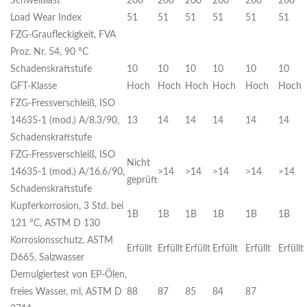
Schweißlast
200
200
200
200
200
200
Load Wear Index
51
51
51
51
51
51
FZG-Graufleckigkeit, FVA
Proz. Nr. 54, 90 °C
Schadenskraftstufe
10
10
10
10
10
10
GFT-Klasse
Hoch
Hoch
Hoch
Hoch
Hoch
Hoch
FZG-Fressverschleiß, ISO
14635-1 (mod.) A/8.3/90,
13
14
14
14
14
14
Schadenskraftstufe
FZG-Fressverschleiß, ISO
Nicht
14635-1 (mod.) A/16.6/90,
>14
>14
>14
>14
>14
geprüft
Schadenskraftstufe
Kupferkorrosion, 3 Std. bei
1B
1B
1B
1B
1B
1B
121 °C, ASTM D 130
Korrosionsschutz, ASTM
Erfüllt
Erfüllt
Erfüllt
Erfüllt
Erfüllt
Erfüllt
D665, Salzwasser
Demulgiertest von EP-Ölen,
freies Wasser, ml, ASTM D
88
87
85
84
87