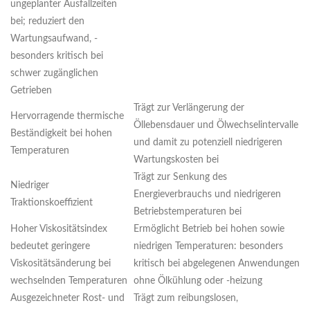
ungeplanter Ausfallzeiten
bei; reduziert den
Wartungsaufwand, -
besonders kritisch bei
schwer zugänglichen
Getrieben
Trägt zur Verlängerung der
Hervorragende thermische
Öllebensdauer und Ölwechselintervalle
Beständigkeit bei hohen
und damit zu potenziell niedrigeren
Temperaturen
Wartungskosten bei
Trägt zur Senkung des
Niedriger
Energieverbrauchs und niedrigeren
Traktionskoeffizient
Betriebstemperaturen bei
Hoher Viskositätsindex
Ermöglicht Betrieb bei hohen sowie
bedeutet geringere
niedrigen Temperaturen: besonders
Viskositätsänderung bei
kritisch bei abgelegenen Anwendungen
wechselnden Temperaturen
ohne Ölkühlung oder -heizung
Ausgezeichneter Rost- und
Trägt zum reibungslosen,