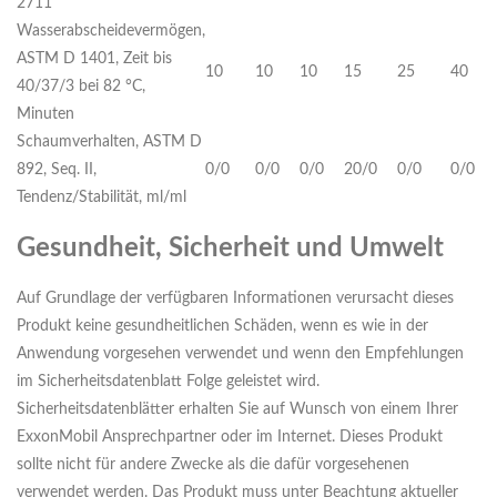
2711
Wasserabscheidevermögen,
ASTM D 1401, Zeit bis
10
10
10
15
25
40
40/37/3 bei 82 °C,
Minuten
Schaumverhalten, ASTM D
892, Seq. II,
0/0
0/0
0/0
20/0
0/0
0/0
Tendenz/Stabilität, ml/ml
Gesundheit, Sicherheit und Umwelt
Auf Grundlage der verfügbaren Informationen verursacht dieses
Produkt keine gesundheitlichen Schäden, wenn es wie in der
Anwendung vorgesehen verwendet und wenn den Empfehlungen
im Sicherheitsdatenblatt Folge geleistet wird.
Sicherheitsdatenblätter erhalten Sie auf Wunsch von einem Ihrer
ExxonMobil Ansprechpartner oder im Internet. Dieses Produkt
sollte nicht für andere Zwecke als die dafür vorgesehenen
verwendet werden. Das Produkt muss unter Beachtung aktueller