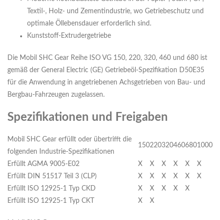
Textil-, Holz- und Zementindustrie, wo Getriebeschutz und
optimale Öllebensdauer erforderlich sind.
Kunststoff-Extrudergetriebe
Die Mobil SHC Gear Reihe ISO VG 150, 220, 320, 460 und 680 ist
gemäß der General Electric (GE) Getriebeöl-Spezifikation D50E35
für die Anwendung in angetriebenen Achsgetrieben von Bau- und
Bergbau-Fahrzeugen zugelassen.
Spezifikationen und Freigaben
Mobil SHC Gear erfüllt oder übertrifft die
150
220
320
460
680
1000
folgenden Industrie-Spezifikationen
Erfüllt AGMA 9005-E02
X
X
X
X
X
X
Erfüllt DIN 51517 Teil 3 (CLP)
X
X
X
X
X
X
Erfüllt ISO 12925-1 Typ CKD
X
X
X
X
X
Erfüllt ISO 12925-1 Typ CKT
X
X