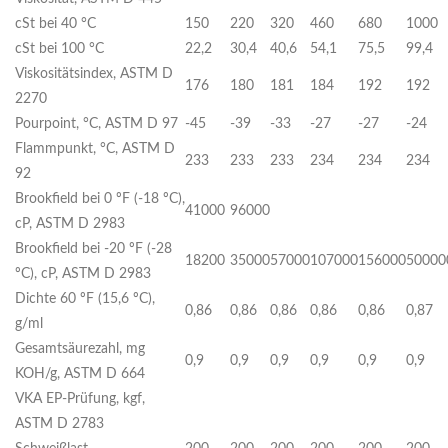
cSt bei 40 °C
150
220
320
460
680
1000
cSt bei 100 °C
22,2
30,4
40,6
54,1
75,5
99,4
Viskositätsindex, ASTM D
176
180
181
184
192
192
2270
Pourpoint, °C, ASTM D 97
-45
-39
-33
-27
-27
-24
Flammpunkt, °C, ASTM D
233
233
233
234
234
234
92
Brookfield bei 0 ºF (-18 ºC),
41000
96000
cP, ASTM D 2983
Brookfield bei -20 ºF (-28
18200
35000
57000
107000
156000
50000
ºC), cP, ASTM D 2983
Dichte 60 ºF (15,6 ºC),
0,86
0,86
0,86
0,86
0,86
0,87
g/ml
Gesamtsäurezahl, mg
0,9
0,9
0,9
0,9
0,9
0,9
KOH/g, ASTM D 664
VKA EP-Prüfung, kgf,
ASTM D 2783