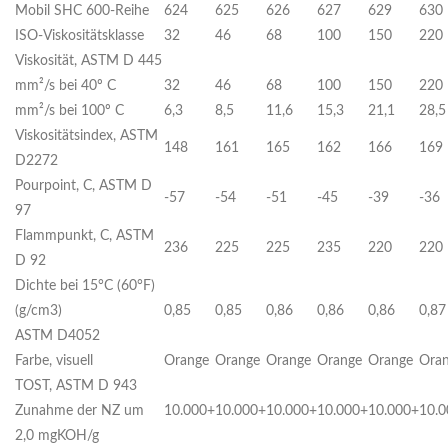
Mobil SHC 600-Reihe
624
625
626
627
629
630
ISO-Viskositätsklasse
32
46
68
100
150
220
Viskosität, ASTM D 445
mm²/s bei 40º C
32
46
68
100
150
220
mm²/s bei 100º C
6,3
8,5
11,6
15,3
21,1
28,5
Viskositätsindex, ASTM
148
161
165
162
166
169
D2272
Pourpoint, C, ASTM D
-57
-54
-51
-45
-39
-36
97
Flammpunkt, C, ASTM
236
225
225
235
220
220
D 92
Dichte bei 15°C (60°F)
(g/cm3)
0,85
0,85
0,86
0,86
0,86
0,87
ASTM D4052
Farbe, visuell
Orange
Orange
Orange
Orange
Orange
Ora
TOST, ASTM D 943
Zunahme der NZ um
10.000+
10.000+
10.000+
10.000+
10.000+
10.
2,0 mgKOH/g