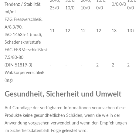
20/0,
30/0,
20/0,
10/0,
10/0
Tendenz / Stabilität,
0/0,0/0
25/0
10/0
10/0
0/0
0/0
ml/ml
FZG Fressverschleiß,
A/8.3/90,
11
12
12
12
13
13+
ISO 14635-1 (mod),
Schadenskraftstufe
FAG FE8 Verschleißtest
7.5/80-80
(DIN 51819-3)
-
-
-
2
2
2
Wälzkörperverschleiß
(mg)
Gesundheit, Sicherheit und Umwelt
Auf Grundlage der verfügbaren Informationen verursachen diese
Produkte keine gesundheitlichen Schäden, wenn sie wie in der
Anwendung vorgesehen verwendet und wenn den Empfehlungen
im Sicherheitsdatenblatt Folge geleistet wird.