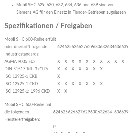
Mobil SHC 629, 630, 632, 634, 636 und 639 sind von
Siemens AG für den Einsatz in Flender-Getrieben zugelassen
Spezifikationen / Freigaben
Mobil SHC 600-Reihe erfüllt
oder übertrifft folgende
624
625
626
627
629
630
632
634
636
639
Industriestandards:
AGMA 9005 E02
X
X
X
X
X
X
X
X
X
X
DIN 51517 Teil -3 (CLP)
X
X
X
X
X
X
X
ISO 12925-1 CKB
X
ISO 12925-1 CKD
X
X
X
X
X
X
X
ISO 12925-1: 1996 CKD
X
X
Mobil SHC 600-Reihe hat
die folgenden
624
625
626
627
629
630
632
634
636
639
Herstellerfreigaben:
P-