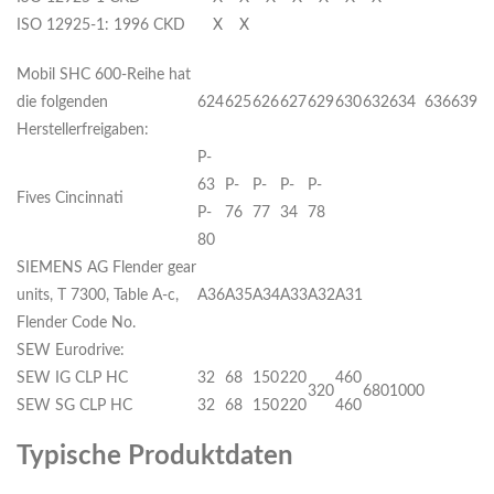
ISO 12925-1: 1996 CKD
X
X
Mobil SHC 600-Reihe hat
die folgenden
624
625
626
627
629
630
632
634
636
639
Herstellerfreigaben:
P-
63
P-
P-
P-
P-
Fives Cincinnati
P-
76
77
34
78
80
SIEMENS AG Flender gear
units, T 7300, Table A-c,
A36
A35
A34
A33
A32
A31
Flender Code No.
SEW Eurodrive:
SEW IG CLP HC
32
68
150
220
460
320
680
1000
SEW SG CLP HC
32
68
150
220
460
Typische Produktdaten