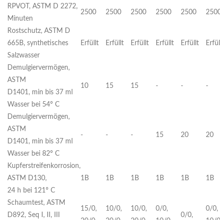
RPVOT, ASTM D 2272,
2500
2500
2500
2500
2500
250
Minuten
Rostschutz, ASTM D
665B, synthetisches
Erfüllt
Erfüllt
Erfüllt
Erfüllt
Erfüllt
Erfül
Salzwasser
Demulgiervermögen,
ASTM
10
15
15
-
-
-
D1401, min bis 37 ml
Wasser bei 54º C
Demulgiervermögen,
ASTM
-
-
-
15
20
20
D1401, min bis 37 ml
Wasser bei 82º C
Kupferstreifenkorrosion,
ASTM D130,
1B
1B
1B
1B
1B
1B
24 h bei 121º C
Schaumtest, ASTM
15/0,
10/0,
10/0,
0/0,
0/0,
D892, Seq I, II, III
0/0,