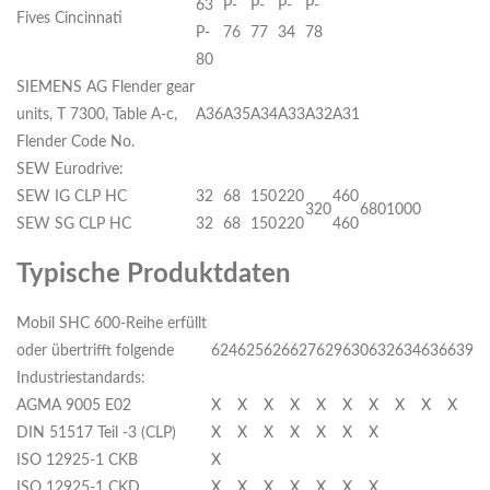
63
P-
P-
P-
P-
Fives Cincinnati
P-
76
77
34
78
80
SIEMENS AG Flender gear
units, T 7300, Table A-c,
A36
A35
A34
A33
A32
A31
Flender Code No.
SEW Eurodrive:
SEW IG CLP HC
32
68
150
220
460
320
680
1000
SEW SG CLP HC
32
68
150
220
460
Typische Produktdaten
Mobil SHC 600-Reihe erfüllt
oder übertrifft folgende
624
625
626
627
629
630
632
634
636
639
Industriestandards:
AGMA 9005 E02
X
X
X
X
X
X
X
X
X
X
DIN 51517 Teil -3 (CLP)
X
X
X
X
X
X
X
ISO 12925-1 CKB
X
ISO 12925-1 CKD
X
X
X
X
X
X
X