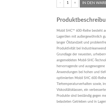
IN DEN WAR
-
+
Produktbeschreib
Mobil SHC™ 600-Reihe besteht au
Lagerölen mit außergewöhnlich gu
langer Ölstandzeit und problemfr
Produktivität bei Industrieanwen
Grundlage der neuesten, urheberr
angemeldeten Mobil-SHC-Technolog
hervorragende und ausgewogene L
Anwendungen bei hohen und tiefe
optimierten Mobil SHC 600-Reihe
Tieftemperaturverhalten sowie, in
Viskositätsklassen, ein verbesser
Produkte sind beständig gegen me
belasteten Getrieben und in Lage