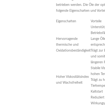
betrieben werden. Die Öle der op
folgende Eigenschaften und Vortei
Eigenschaften
Vorteile
Unterstüt
Betriebsf
Hervorragende
Lange Ölle
thermische und
entsprec
Oxidationsbeständigkeit
Trägt zur
und somit
längeren F
Stabile Vi
hohen Te
Hoher Viskositätsindex
Trägt zu 
und Wachsfreiheit
Tieftempe
Kaltstart
Reduziert
Wirkungsg