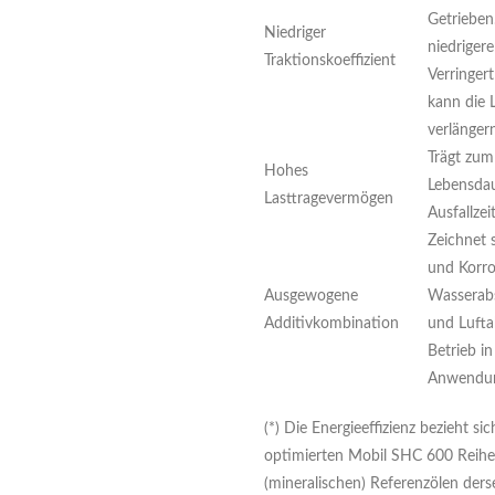
Getrieben
Niedriger
niedriger
Traktionskoeffizient
Verringer
kann die 
verlänger
Trägt zum
Hohes
Lebensdau
Lasttragevermögen
Ausfallzei
Zeichnet 
und Korro
Ausgewogene
Wasserab
Additivkombination
und Lufta
Betrieb in
Anwendung
(*) Die Energieeffizienz bezieht sic
optimierten Mobil SHC 600 Reihe 
(mineralischen) Referenzölen ders