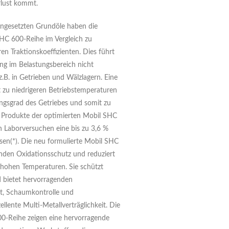
rlust kommt.
ingesetzten Grundöle haben die
HC 600-Reihe im Vergleich zu
en Traktionskoeffizienten. Dies führt
ung im Belastungsbereich nicht
.B. in Getrieben und Wälzlagern. Eine
rt zu niedrigeren Betriebstemperaturen
ngsgrad des Getriebes und somit zu
e Produkte der optimierten Mobil SHC
n Laborversuchen eine bis zu 3,6 %
esen(*). Die neu formulierte Mobil SHC
nden Oxidationsschutz und reduziert
 hohen Temperaturen. Sie schützt
d bietet hervorragenden
it, Schaumkontrolle und
lente Multi-Metallverträglichkeit. Die
0-Reihe zeigen eine hervorragende