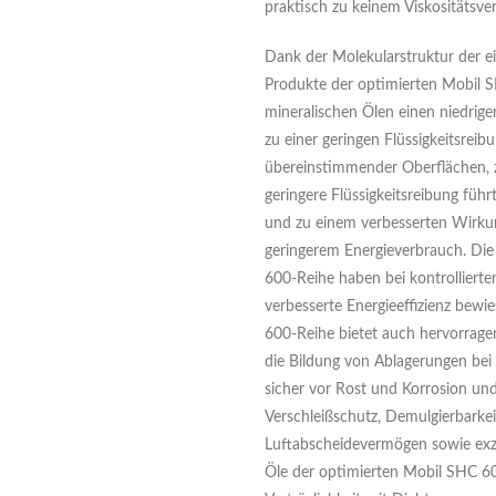
praktisch zu keinem Viskositätsve
Dank der Molekularstruktur der e
Produkte der optimierten Mobil S
mineralischen Ölen einen niedriger
zu einer geringen Flüssigkeitsreib
übereinstimmender Oberflächen, z
geringere Flüssigkeitsreibung füh
und zu einem verbesserten Wirku
geringerem Energieverbrauch. Di
600-Reihe haben bei kontrollierte
verbesserte Energieeffizienz bewi
600-Reihe bietet auch hervorrage
die Bildung von Ablagerungen bei
sicher vor Rost und Korrosion un
Verschleißschutz, Demulgierbarke
Luftabscheidevermögen sowie exzel
Öle der optimierten Mobil SHC 60