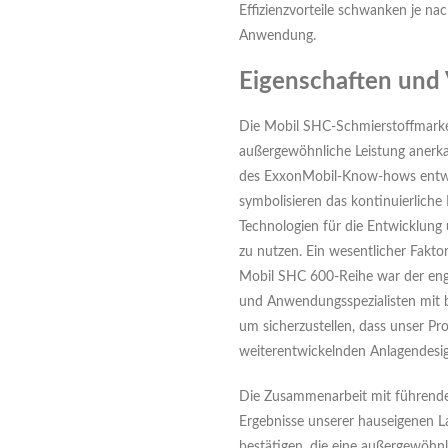
Effizienzvorteile schwanken je n
Anwendung.
Eigenschaften und 
Die Mobil SHC-Schmierstoffmarke 
außergewöhnliche Leistung anerka
des ExxonMobil-Know-hows entwic
symbolisieren das kontinuierliche 
Technologien für die Entwicklung 
zu nutzen. Ein wesentlicher Fakto
Mobil SHC 600-Reihe war der eng
und Anwendungsspezialisten mit 
um sicherzustellen, dass unser P
weiterentwickelnden Anlagendesign
Die Zusammenarbeit mit führende
Ergebnisse unserer hauseigenen L
bestätigen, die eine außergewöhnl