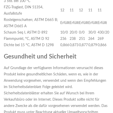
3 Std. bei 100 ºC
FZG-Traglast, DIN 51354,
12
11
12
11
11
Ausfallstufe
Rosteigenschaften; ASTM D665 B;
Erfüllt
Erfüllt
Erfüllt
Erfüllt
Erfüllt
ASTM D665 A
Schaum Seq I, ASTM D 892
10/0
20/0
0/0
30/0
430/20
Flammpunkt, ºC, ASTM D 92
236
238
251
264
269
Dichte bei 15 ºC, ASTM D 1298
0,866
0,873
0,877
0,879
0,866
Gesundheit und Sicherheit
Auf Grundlage der verfügbaren Informationen verursacht dieses
Produkt keine gesundheitlichen Schäden, wenn es, wie in der
Anwendung vorgesehen, verwendet und wenn den Empfehlungen
im Sicherheitsdatenblatt Folge geleistet wird.
Sicherheitsdatenblätter erhalten Sie auf Wunsch bei Ihrem
Verkaufsbüro oder im Internet. Dieses Produkt sollte nicht für
andere Zwecke als die dafür vorgesehenen verwendet werden. Das
Produkt muss unter Beachtung aktueller Umweltvorschriften