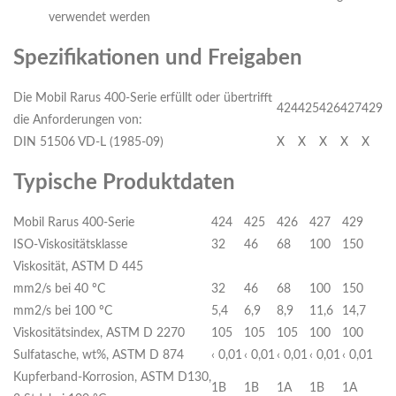
verwendet werden
Spezifikationen und Freigaben
Die Mobil Rarus 400-Serie erfüllt oder übertrifft
424
425
426
427
429
die Anforderungen von:
DIN 51506 VD-L (1985-09)
X
X
X
X
X
Typische Produktdaten
Mobil Rarus 400-Serie
424
425
426
427
429
ISO-Viskositätsklasse
32
46
68
100
150
Viskosität, ASTM D 445
mm2/s bei 40 ºC
32
46
68
100
150
mm2/s bei 100 ºC
5,4
6,9
8,9
11,6
14,7
Viskositätsindex, ASTM D 2270
105
105
105
100
100
Sulfatasche, wt%, ASTM D 874
‹ 0,01
‹ 0,01
‹ 0,01
‹ 0,01
‹ 0,01
Kupferband-Korrosion, ASTM D130,
1B
1B
1A
1B
1A