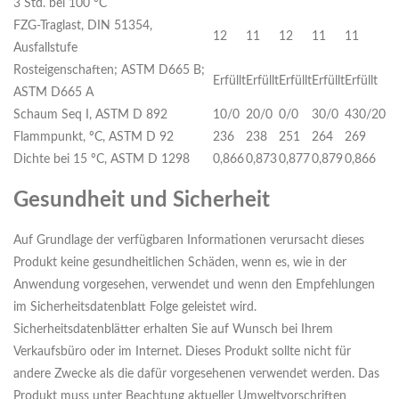
3 Std. bei 100 ºC
FZG-Traglast, DIN 51354,
12
11
12
11
11
Ausfallstufe
Rosteigenschaften; ASTM D665 B;
Erfüllt
Erfüllt
Erfüllt
Erfüllt
Erfüllt
ASTM D665 A
Schaum Seq I, ASTM D 892
10/0
20/0
0/0
30/0
430/20
Flammpunkt, ºC, ASTM D 92
236
238
251
264
269
Dichte bei 15 ºC, ASTM D 1298
0,866
0,873
0,877
0,879
0,866
Gesundheit und Sicherheit
Auf Grundlage der verfügbaren Informationen verursacht dieses
Produkt keine gesundheitlichen Schäden, wenn es, wie in der
Anwendung vorgesehen, verwendet und wenn den Empfehlungen
im Sicherheitsdatenblatt Folge geleistet wird.
Sicherheitsdatenblätter erhalten Sie auf Wunsch bei Ihrem
Verkaufsbüro oder im Internet. Dieses Produkt sollte nicht für
andere Zwecke als die dafür vorgesehenen verwendet werden. Das
Produkt muss unter Beachtung aktueller Umweltvorschriften