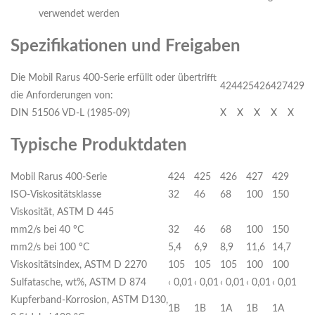
verwendet werden
Spezifikationen und Freigaben
Die Mobil Rarus 400-Serie erfüllt oder übertrifft
424
425
426
427
429
die Anforderungen von:
DIN 51506 VD-L (1985-09)
X
X
X
X
X
Typische Produktdaten
Mobil Rarus 400-Serie
424
425
426
427
429
ISO-Viskositätsklasse
32
46
68
100
150
Viskosität, ASTM D 445
mm2/s bei 40 ºC
32
46
68
100
150
mm2/s bei 100 ºC
5,4
6,9
8,9
11,6
14,7
Viskositätsindex, ASTM D 2270
105
105
105
100
100
Sulfatasche, wt%, ASTM D 874
‹ 0,01
‹ 0,01
‹ 0,01
‹ 0,01
‹ 0,01
Kupferband-Korrosion, ASTM D130,
1B
1B
1A
1B
1A