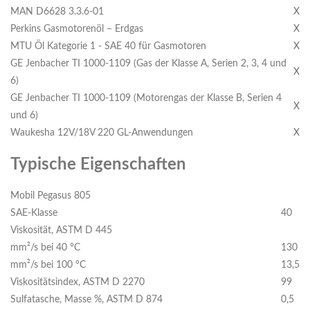
MAN D6628 3.3.6-01
X
Perkins Gasmotorenöl – Erdgas
X
MTU Öl Kategorie 1 - SAE 40 für Gasmotoren
X
GE Jenbacher TI 1000-1109 (Gas der Klasse A, Serien 2, 3, 4 und
X
6)
GE Jenbacher TI 1000-1109 (Motorengas der Klasse B, Serien 4
X
und 6)
Waukesha 12V/18V 220 GL-Anwendungen
X
Typische Eigenschaften
Mobil Pegasus 805
SAE-Klasse
40
Viskosität, ASTM D 445
mm²/s bei 40 °C
130
mm²/s bei 100 °C
13,5
Viskositätsindex, ASTM D 2270
99
Sulfatasche, Masse %, ASTM D 874
0,5