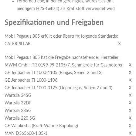
Förderbetriebe, in denen gereinigtes, saures Gas (mit
niedrigem H2S-Gehalt) als Kraftstoff verwendet wird
Spezifikationen und Freigaben
Mobil Pegasus 805 erfüllt oder übertrifft folgende Standards:
CATERPILLAR
X
Mobil Pegasus 805 hat die Freigabe nachstehender Hersteller:
MWM GmbH TR 0199-99-2105/7, Schmieröle für Gasmotoren
X
GE Jenbacher TI 1000-1105 (Biogas, Serien 2 und 3)
X
GE Jenbacher TI 1000-1106
X
GE Jenbacher TI 1000-0125 (Deponiegas, Serien 2 und 3)
X
Wartsila 34SG
X
Wartsila 32DF
X
Wartsila 28SG
X
Wartsila 220 SG
X
GE Waukesha (Kraft-Wärme-Kopplung)
X
MAN D365600-1.35-1
X