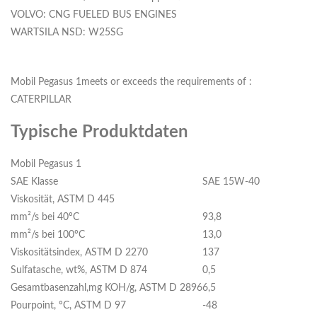
VOLVO: CNG FUELED BUS ENGINES
WARTSILA NSD: W25SG
Mobil Pegasus 1meets or exceeds the requirements of :
CATERPILLAR
Typische Produktdaten
Mobil Pegasus 1
SAE Klasse
SAE 15W-40
Viskosität, ASTM D 445
mm²/s bei 40ºC
93,8
mm²/s bei 100ºC
13,0
Viskositätsindex, ASTM D 2270
137
Sulfatasche, wt%, ASTM D 874
0,5
Gesamtbasenzahl,mg KOH/g, ASTM D 2896
6,5
Pourpoint, ºC, ASTM D 97
-48