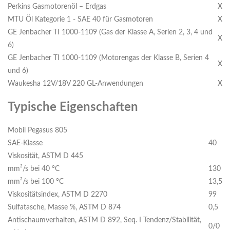
Perkins Gasmotorenöl – Erdgas
X
MTU Öl Kategorie 1 - SAE 40 für Gasmotoren
X
GE Jenbacher TI 1000-1109 (Gas der Klasse A, Serien 2, 3, 4 und
X
6)
GE Jenbacher TI 1000-1109 (Motorengas der Klasse B, Serien 4
X
und 6)
Waukesha 12V/18V 220 GL-Anwendungen
X
Typische Eigenschaften
Mobil Pegasus 805
SAE-Klasse
40
Viskosität, ASTM D 445
mm²/s bei 40 °C
130
mm²/s bei 100 °C
13,5
Viskositätsindex, ASTM D 2270
99
Sulfatasche, Masse %, ASTM D 874
0,5
Antischaumverhalten, ASTM D 892, Seq. I Tendenz/Stabilität,
0/0