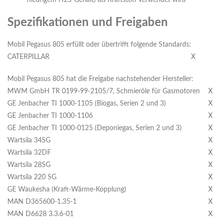
niedrigem H2S-Gehalt) als Kraftstoff verwendet wird
Spezifikationen und Freigaben
Mobil Pegasus 805 erfüllt oder übertrifft folgende Standards:
CATERPILLAR
X
Mobil Pegasus 805 hat die Freigabe nachstehender Hersteller:
MWM GmbH TR 0199-99-2105/7, Schmieröle für Gasmotoren
X
GE Jenbacher TI 1000-1105 (Biogas, Serien 2 und 3)
X
GE Jenbacher TI 1000-1106
X
GE Jenbacher TI 1000-0125 (Deponiegas, Serien 2 und 3)
X
Wartsila 34SG
X
Wartsila 32DF
X
Wartsila 28SG
X
Wartsila 220 SG
X
GE Waukesha (Kraft-Wärme-Kopplung)
X
MAN D365600-1.35-1
X
MAN D6628 3.3.6-01
X