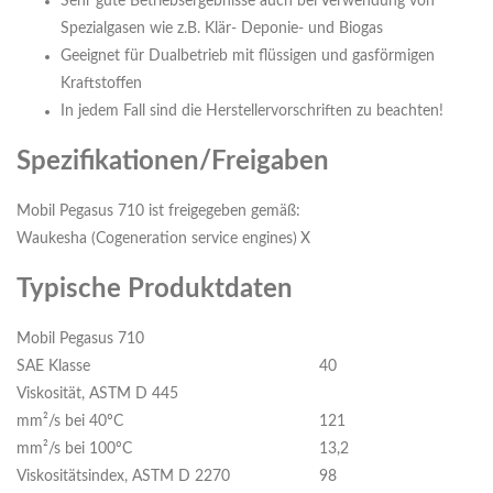
Sehr gute Betriebsergebnisse auch bei Verwendung von
Spezialgasen wie z.B. Klär- Deponie- und Biogas
Geeignet für Dualbetrieb mit flüssigen und gasförmigen
Kraftstoffen
In jedem Fall sind die Herstellervorschriften zu beachten!
Spezifikationen/Freigaben
Mobil Pegasus 710 ist freigegeben gemäß:
Waukesha (Cogeneration service engines)
X
Typische Produktdaten
Mobil Pegasus 710
SAE Klasse
40
Viskosität, ASTM D 445
mm²/s bei 40ºC
121
mm²/s bei 100ºC
13,2
Viskositätsindex, ASTM D 2270
98