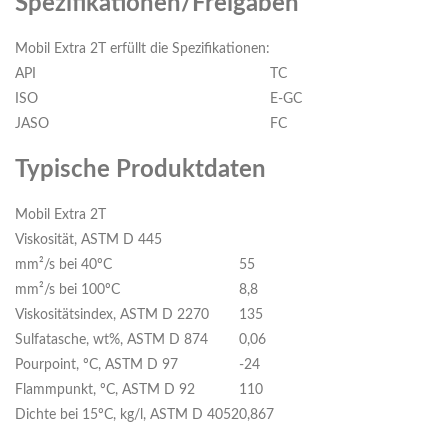
Spezifikationen/Freigaben
Mobil Extra 2T erfüllt die Spezifikationen:
API
TC
ISO
E-GC
JASO
FC
Typische Produktdaten
Mobil Extra 2T
Viskosität, ASTM D 445
mm²/s bei 40ºC
55
mm²/s bei 100ºC
8,8
Viskositätsindex, ASTM D 2270
135
Sulfatasche, wt%, ASTM D 874
0,06
Pourpoint, ºC, ASTM D 97
-24
Flammpunkt, ºC, ASTM D 92
110
Dichte bei 15ºC, kg/l, ASTM D 4052
0,867