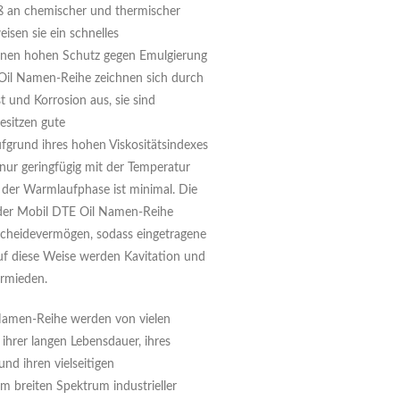
 an chemischer und thermischer
eisen sie ein schnelles
nen hohen Schutz gegen Emulgierung
Oil Namen-Reihe zeichnen sich durch
 und Korrosion aus, sie sind
esitzen gute
fgrund ihres hohen Viskositätsindexes
 nur geringfügig mit der Temperatur
 der Warmlaufphase ist minimal. Die
 der Mobil DTE Oil Namen-Reihe
scheidevermögen, sodass eingetragene
Auf diese Weise werden Kavitation und
ermieden.
Namen-Reihe werden von vielen
hrer langen Lebensdauer, ihres
nd ihren vielseitigen
 breiten Spektrum industrieller