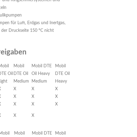
d- und Ringschmiersystemen und
teln
aulikpumpen
en für Luft, Erdgas und Inertgas,
 der Druckseite 150 °C nicht
reigaben
Mobil
Mobil
Mobil DTE
Mobil
DTE Oil
DTE Oil
Oil Heavy
DTE Oil
ight
Medium
Medium
Heavy
X
X
X
X
X
X
X
X
X
X
X
X
X
X
X
Mobil
Mobil
Mobil DTE
Mobil