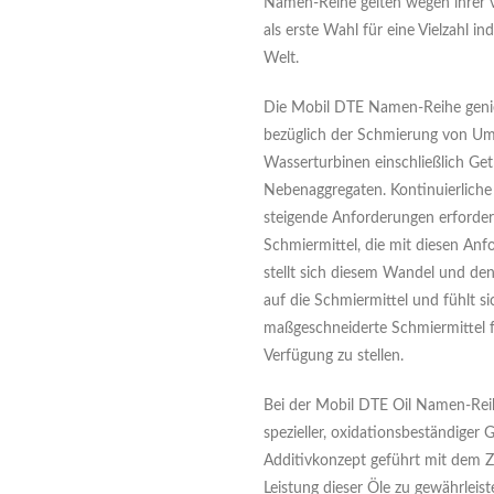
Namen-Reihe gelten wegen ihrer vi
als erste Wahl für eine Vielzahl in
Welt.
Die Mobil DTE Namen-Reihe genie
bezüglich der Schmierung von U
Wasserturbinen einschließlich Get
Nebenaggregaten. Kontinuierlich
steigende Anforderungen erforder
Schmiermittel, die mit diesen Anf
stellt sich diesem Wandel und d
auf die Schmiermittel und fühlt si
maßgeschneiderte Schmiermittel f
Verfügung zu stellen.
Bei der Mobil DTE Oil Namen-Reih
spezieller, oxidationsbeständiger 
Additivkonzept geführt mit dem Zi
Leistung dieser Öle zu gewährleist