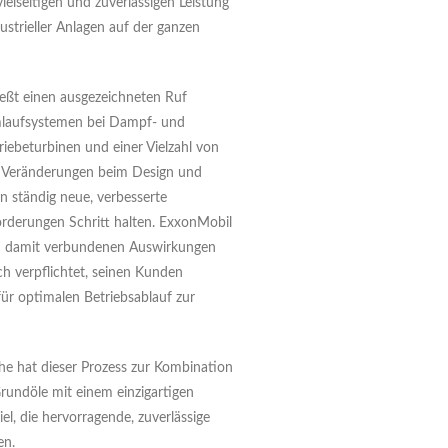
elseitigen und zuverlässigen Leistung
dustrieller Anlagen auf der ganzen
ßt einen ausgezeichneten Ruf
mlaufsystemen bei Dampf- und
riebeturbinen und einer Vielzahl von
e Veränderungen beim Design und
n ständig neue, verbesserte
orderungen Schritt halten. ExxonMobil
en damit verbundenen Auswirkungen
ch verpflichtet, seinen Kunden
ür optimalen Betriebsablauf zur
e hat dieser Prozess zur Kombination
Grundöle mit einem einzigartigen
el, die hervorragende, zuverlässige
en.