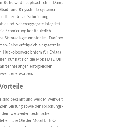
n-Reihe wird hauptsächlich in Dampf-
Ölbad- und Ringschmiersystemen
uierlicher Umlaufschmierung
tile und Nebenaggregate integriert
 die Schmierung kontinuierlich
wie Stirnradlager empfohlen. Darüber
en-Reihe erfolgreich eingesetzt in
n Hubkolbenverdichtern für Erdgas
en Ruf hat sich die Mobil DTE Oil
jahrzehntelangen erfolgreichen
Anwender erworben.
Vorteile
e sind bekannt und werden weltweit
nden Leistung sowie der Forschungs-
 dem weltweiten technischen
stehen. Die Öle der Mobil DTE Oil