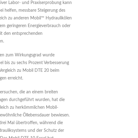
iver Labor- und Praxiserprobung kann
ei helfen, messbare Steigerung des
eich zu anderen Mobil™ Hydraulikölen
inem geringeren Energieverbrauch oder
mit den entsprechenden
n.
chen zum Wirkungsgrad wurde
l bis zu sechs Prozent Verbesserung
Vergleich zu Mobil DTE 20 beim
gen erreicht.
versuchen, die an einem breiten
gen durchgeführt wurden, hat die
leich zu herkömmlichen Mobil-
rgewöhnliche Öllebensdauer bewiesen.
drei Mal übertroffen, während die
rauliksystems und der Schutz der