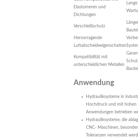
Lange
Elastomeren und
Wart
Dichtungen
Länge
Verschleißschutz
Bautei
Hervorragende
Vorbe
Luftabscheideeigenschaften
Syste
Garan
Kompatibilität mit
Schutz
unterschieldichen Metallen
Bautei
Anwendung
Hydrauliksysteme in industr
Hochdruck und mit hohen T
Anwendungen betrieben w
Hydrauliksysteme, die abla
CNC- Maschinen, besonders
Toleranzen verwendet wer