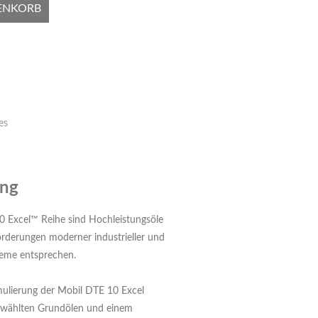
ENKORB
es
ung
0 Excel™ Reihe sind Hochleistungsöle
orderungen moderner industrieller und
eme entsprechen.
ulierung der Mobil DTE 10 Excel
gewählten Grundölen und einem