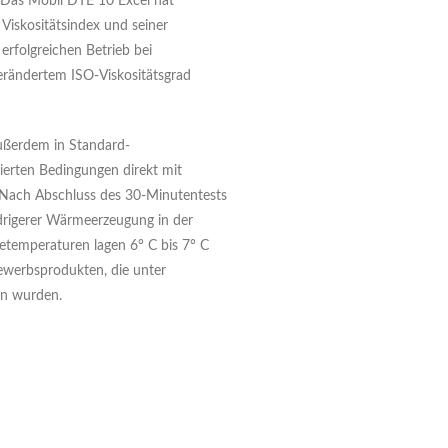
. Das Mobil DTE 10 Excel hat
iskositätsindex und seiner
erfolgreichen Betrieb bei
erändertem ISO-Viskositätsgrad
ußerdem in Standard-
ierten Bedingungen direkt mit
Nach Abschluss des 30-Minutentests
drigerer Wärmeerzeugung in der
temperaturen lagen 6° C bis 7° C
werbsprodukten, die unter
en wurden.