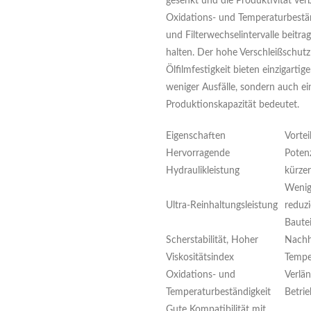
gesenkt und die Produktivität ve
Oxidations- und Temperaturbestän
und Filterwechselintervalle beitra
halten. Der hohe Verschleißschut
Ölfilmfestigkeit bieten einzigarti
weniger Ausfälle, sondern auch ei
Produktionskapazität bedeutet.
Eigenschaften
Vortei
Hervorragende
Potenz
Hydraulikleistung
kürze
Wenig
Ultra-Reinhaltungsleistung
reduz
Bautei
Scherstabilität, Hoher
Nachha
Viskositätsindex
Tempe
Oxidations- und
Verlä
Temperaturbeständigkeit
Betri
Gute Kompatibilität mit