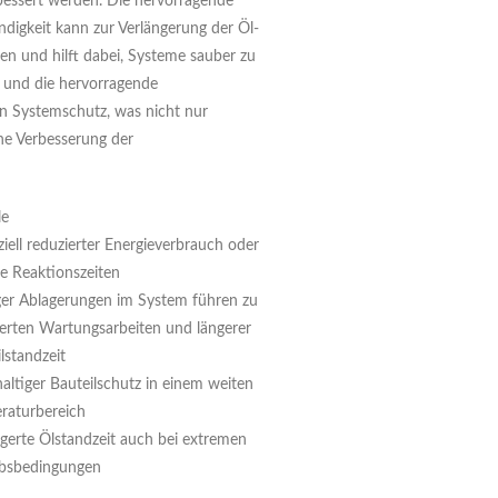
rbessert werden. Die hervorragende
digkeit kann zur Verlängerung der Öl-
gen und hilft dabei, Systeme sauber zu
z und die hervorragende
gen Systemschutz, was nicht nur
ne Verbesserung der
le
iell reduzierter Energieverbrauch oder
re Reaktionszeiten
er Ablagerungen im System führen zu
ierten Wartungsarbeiten und längerer
lstandzeit
ltiger Bauteilschutz in einem weiten
raturbereich
ngerte Ölstandzeit auch bei extremen
ebsbedingungen