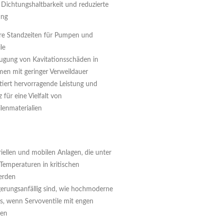
 Dichtungshaltbarkeit und reduzierte
ung
re Standzeiten für Pumpen und
le
ugung von Kavitationsschäden in
men mit geringer Verweildauer
tiert hervorragende Leistung und
 für eine Vielfalt von
lenmaterialien
iellen und mobilen Anlagen, die unter
emperaturen in kritischen
erden
gerungsanfällig sind, wie hochmoderne
, wenn Servoventile mit engen
den