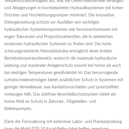
Temperaturbeständigkeit auf, was die Ölwechselintervalle verlängert
und Ablagerungen in hochbelasteten Hydrauliksystemen mit hohen
Drücken und Hochleistungspumpen minimiert. Die innovative
Detergierwirkung schützt vor Ausfällen von wichtigen
hydraulischen Systemkomponenten wie Servomechanismen mit
engen Toleranzen und Proportionalventilen, die in zahlreichen
modernen hydraulischen Systemen zu finden sind. Der hohe
scherungsresistente Viskositätsindex ermöglicht einen breiten
Betriebstemperaturbereich, wodurch die maximale hydraulische
Leistung und maximaler Anlagenschutz sowohl bei hohen als auch
bei niedrigen Temperaturen gewährleistet ist. Das hervorragende
Luftabscheidevermögen bietet zusätzlichen Schutz in Systemen mit
geringer Verweildauer, was Kavitationsschäden und Lorentzeffekt
vorbeugen hilft. Das zinkfreie Verschleißschutzsystem bietet ein
hohes Maß an Schutz in Zahnrad-, Flügelzellen- und
Kolbenpumpen.
Dank der Formulierung mit extensiver Labor- und Praxiserprobung