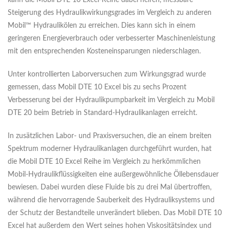
kann die Mobil DTE 10 Excel-Reihe dabei helfen, messbare
Steigerung des Hydraulikwirkungsgrades im Vergleich zu anderen
Mobil™ Hydraulikölen zu erreichen. Dies kann sich in einem
geringeren Energieverbrauch oder verbesserter Maschinenleistung
mit den entsprechenden Kosteneinsparungen niederschlagen.
Unter kontrollierten Laborversuchen zum Wirkungsgrad wurde
gemessen, dass Mobil DTE 10 Excel bis zu sechs Prozent
Verbesserung bei der Hydraulikpumpbarkeit im Vergleich zu Mobil
DTE 20 beim Betrieb in Standard-Hydraulikanlagen erreicht.
In zusätzlichen Labor- und Praxisversuchen, die an einem breiten
Spektrum moderner Hydraulikanlagen durchgeführt wurden, hat
die Mobil DTE 10 Excel Reihe im Vergleich zu herkömmlichen
Mobil-Hydraulikflüssigkeiten eine außergewöhnliche Öllebensdauer
bewiesen. Dabei wurden diese Fluide bis zu drei Mal übertroffen,
während die hervorragende Sauberkeit des Hydrauliksystems und
der Schutz der Bestandteile unverändert blieben. Das Mobil DTE 10
Excel hat außerdem den Wert seines hohen Viskositätsindex und