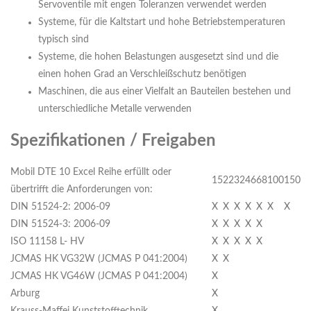
Servoventile mit engen Toleranzen verwendet werden
Systeme, für die Kaltstart und hohe Betriebstemperaturen
typisch sind
Systeme, die hohen Belastungen ausgesetzt sind und die
einen hohen Grad an Verschleißschutz benötigen
Maschinen, die aus einer Vielfalt an Bauteilen bestehen und
unterschiedliche Metalle verwenden
Spezifikationen / Freigaben
Mobil DTE 10 Excel Reihe erfüllt oder
15
22
32
46
68
100
150
übertrifft die Anforderungen von:
DIN 51524-2: 2006-09
X
X
X
X
X
X
X
DIN 51524-3: 2006-09
X
X
X
X
X
ISO 11158 L- HV
X
X
X
X
X
JCMAS HK VG32W (JCMAS P 041:2004)
X
X
JCMAS HK VG46W (JCMAS P 041:2004)
X
Arburg
X