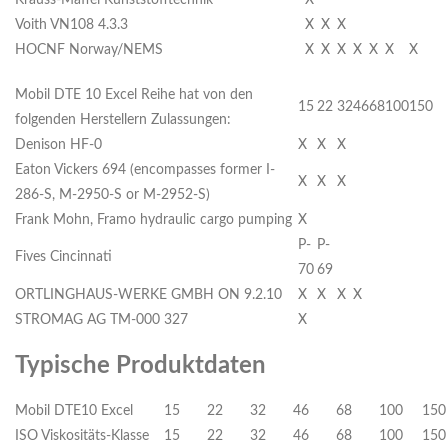
Krauss-Maffei Kunststofftechnik
X
Voith VN108 4.3.3
X
X
X
HOCNF Norway/NEMS
X
X
X
X
X
X
X
Mobil DTE 10 Excel Reihe hat von den
15
22
32
46
68
100
150
folgenden Herstellern Zulassungen:
Denison HF-0
X
X
X
Eaton Vickers 694 (encompasses former I-
X
X
X
286-S, M-2950-S or M-2952-S)
Frank Mohn, Framo hydraulic cargo pumping
X
P-
P-
Fives Cincinnati
70
69
ORTLINGHAUS-WERKE GMBH ON 9.2.10
X
X
X
X
STROMAG AG TM-000 327
X
Typische Produktdaten
Mobil DTE10 Excel
15
22
32
46
68
100
150
ISO Viskositäts-Klasse
15
22
32
46
68
100
150