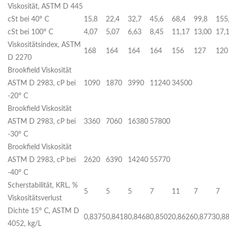
Viskosität, ASTM D 445
cSt bei 40º C
15,8
22,4
32,7
45,6
68,4
99,8
155
cSt bei 100º C
4,07
5,07
6,63
8,45
11,17
13,00
17,
Viskositätsindex, ASTM
168
164
164
164
156
127
120
D 2270
Brookfield Viskosität
ASTM D 2983, cP bei
1090
1870
3990
11240
34500
-20° C
Brookfield Viskosität
ASTM D 2983, cP bei
3360
7060
16380
57800
-30° C
Brookfield Viskosität
ASTM D 2983, cP bei
2620
6390
14240
55770
-40° C
Scherstabilität, KRL, %
5
5
5
7
11
7
7
Viskositätsverlust
Dichte 15º C, ASTM D
0,8375
0,8418
0,8468
0,8502
0,8626
0,8773
0,8
4052, kg/L