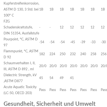
Kupferstreifenkorrosion,
ASTM D 130, 3 Std. bei
1B
1B
1B
1B
1B
1B
1B
100º C
FZG
Schadenskraftstufe,
-
-
12
12
12
12
12
DIN 51354, Ausfallstufe
Pourpoint, ºC, ASTM D
-54
-54
-54
-45
-39
-33
-30
97
Flammpunkt, ºC, ASTM
182
224
250
232
240
258
256
D 92
Schaumverhalten I, II,
20/0
20/0
20/0
20/0
20/0
20/0
20/
III, ASTM D 892 , ml
Dielectric Strength, kV
45
54
49
41
,ASTM D877
Acute Aquatic Toxicity
Pass
Pass
Pass
Pass
Pass
Pass
Pas
(LC-50, OECD 203)
Gesundheit, Sicherheit und Umwelt