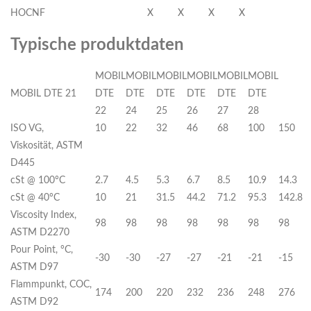
HOCNF
X
X
X
X
Typische produktdaten
MOBIL
MOBIL
MOBIL
MOBIL
MOBIL
MOBIL
MOBIL DTE 21
DTE
DTE
DTE
DTE
DTE
DTE
22
24
25
26
27
28
ISO VG,
10
22
32
46
68
100
150
Viskosität, ASTM
D445
cSt @ 100°C
2.7
4.5
5.3
6.7
8.5
10.9
14.3
cSt @ 40°C
10
21
31.5
44.2
71.2
95.3
142.8
Viscosity Index,
98
98
98
98
98
98
98
ASTM D2270
Pour Point, °C,
-30
-30
-27
-27
-21
-21
-15
ASTM D97
Flammpunkt, COC,
174
200
220
232
236
248
276
ASTM D92