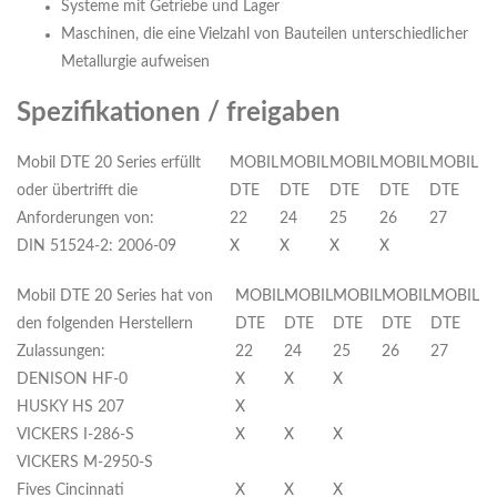
Systeme mit Getriebe und Lager
Maschinen, die eine Vielzahl von Bauteilen unterschiedlicher
Metallurgie aufweisen
Spezifikationen / freigaben
Mobil DTE 20 Series erfüllt
MOBIL
MOBIL
MOBIL
MOBIL
MOBIL
oder übertrifft die
DTE
DTE
DTE
DTE
DTE
Anforderungen von:
22
24
25
26
27
DIN 51524-2: 2006-09
X
X
X
X
Mobil DTE 20 Series hat von
MOBIL
MOBIL
MOBIL
MOBIL
MOBIL
den folgenden Herstellern
DTE
DTE
DTE
DTE
DTE
Zulassungen:
22
24
25
26
27
DENISON HF-0
X
X
X
HUSKY HS 207
X
VICKERS I-286-S
X
X
X
VICKERS M-2950-S
Fives Cincinnati
X
X
X