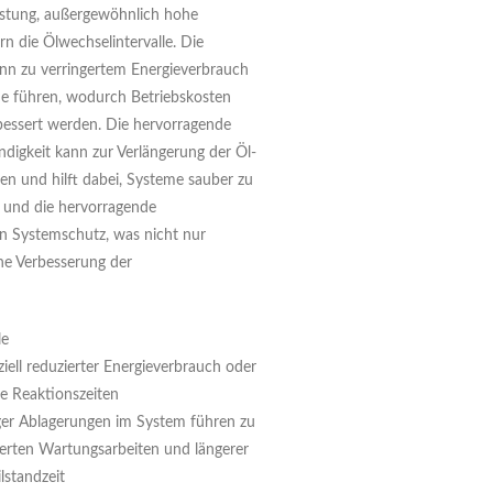
istung, außergewöhnlich hohe
rn die Ölwechselintervalle. Die
ann zu verringertem Energieverbrauch
eme führen, wodurch Betriebskosten
rbessert werden. Die hervorragende
digkeit kann zur Verlängerung der Öl-
gen und hilft dabei, Systeme sauber zu
z und die hervorragende
gen Systemschutz, was nicht nur
ne Verbesserung der
le
iell reduzierter Energieverbrauch oder
re Reaktionszeiten
er Ablagerungen im System führen zu
ierten Wartungsarbeiten und längerer
lstandzeit