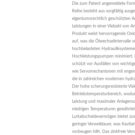
Die zum Patent angemeldete Form
Reihe besteht aus sorgfältig aus
eigentumsrechtlich geschützten 
Leistungen in einer Vielzahl von
Produkt weist hervorragende Oxid
auf, was die Ölwechselintervalle 
hochbelasteten Hydrauliksystem
Hochleistungspumpen minimiert. 
schützt vor Ausfällen von wicht
wie Servomechanismen mit engen 
die in zahlreichen modernen hydr
Der hohe scherungsresistente Visk
Betriebstemperaturbereich, wodur
Leistung und maximaler Anlagensc
niedrigen Temperaturen gewährleis
Luftabscheidevermögen bietet zus
geringer Verweildauer, was Kavita
vorbeugen hilft. Das zinkfreie Ver