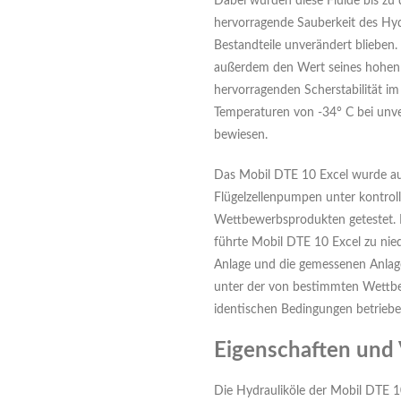
Dabei wurden diese Fluide bis zu 
hervorragende Sauberkeit des Hyd
Bestandteile unverändert blieben
außerdem den Wert seines hohen V
hervorragenden Scherstabilität im 
Temperaturen von -34° C bei unv
bewiesen.
Das Mobil DTE 10 Excel wurde a
Flügelzellenpumpen unter kontroll
Wettbewerbsprodukten getestet. 
führte Mobil DTE 10 Excel zu nie
Anlage und die gemessenen Anlage
unter der von bestimmten Wettbe
identischen Bedingungen betrieb
Eigenschaften und 
Die Hydrauliköle der Mobil DTE 1