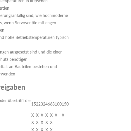
emperaturen in kritischen
erden
gerungsanfällig sind, wie hochmoderne
, wenn Servoventile mit engen
den
 und hohe Betriebstemperaturen typisch
ngen ausgesetzt sind und die einen
chutz benötigen
elfalt an Bauteilen bestehen und
erwenden
reigaben
der übertrifft die
15
22
32
46
68
100
150
X
X
X
X
X
X
X
X
X
X
X
X
X
X
X
X
X