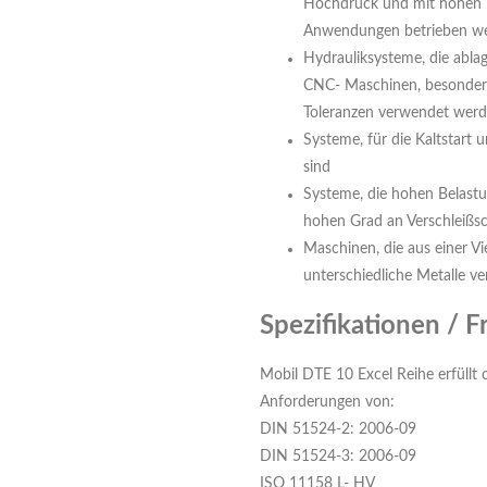
Hochdruck und mit hohen T
Anwendungen betrieben w
Hydrauliksysteme, die abla
CNC- Maschinen, besonders
Toleranzen verwendet wer
Systeme, für die Kaltstart
sind
Systeme, die hohen Belastu
hohen Grad an Verschleißs
Maschinen, die aus einer Vi
unterschiedliche Metalle v
Spezifikationen / F
Mobil DTE 10 Excel Reihe erfüllt o
Anforderungen von:
DIN 51524-2: 2006-09
DIN 51524-3: 2006-09
ISO 11158 L- HV