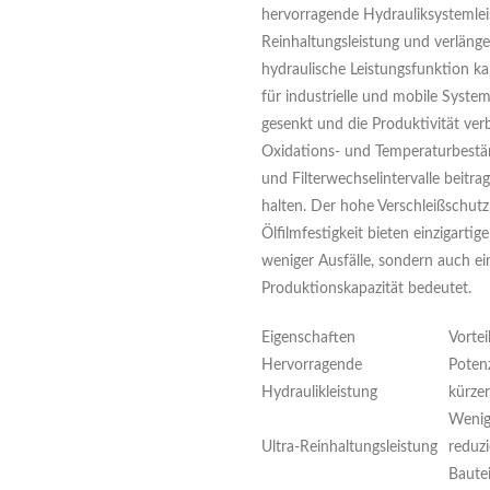
hervorragende Hydrauliksystemle
Reinhaltungsleistung und verlänge
hydraulische Leistungsfunktion k
für industrielle und mobile Syst
gesenkt und die Produktivität ve
Oxidations- und Temperaturbestän
und Filterwechselintervalle beitra
halten. Der hohe Verschleißschut
Ölfilmfestigkeit bieten einzigarti
weniger Ausfälle, sondern auch ei
Produktionskapazität bedeutet.
Eigenschaften
Vortei
Hervorragende
Potenz
Hydraulikleistung
kürze
Wenig
Ultra-Reinhaltungsleistung
reduz
Bautei