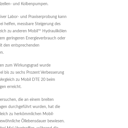
lzellen- und Kolbenpumpen.
iver Labor- und Praxiserprobung kann
ei helfen, messbare Steigerung des
eich zu anderen Mobil™ Hydraulikölen
inem geringeren Energieverbrauch oder
mit den entsprechenden
n.
chen zum Wirkungsgrad wurde
l bis zu sechs Prozent Verbesserung
Vergleich zu Mobil DTE 20 beim
gen erreicht.
versuchen, die an einem breiten
gen durchgeführt wurden, hat die
leich zu herkömmlichen Mobil-
rgewöhnliche Öllebensdauer bewiesen.