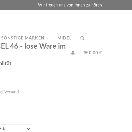
Wir freuen uns von Ihnen zu hören
SONSTIGE MARKEN
MIDEL
L 46 - lose Ware im
0,00 €
lität
gl.
Versand