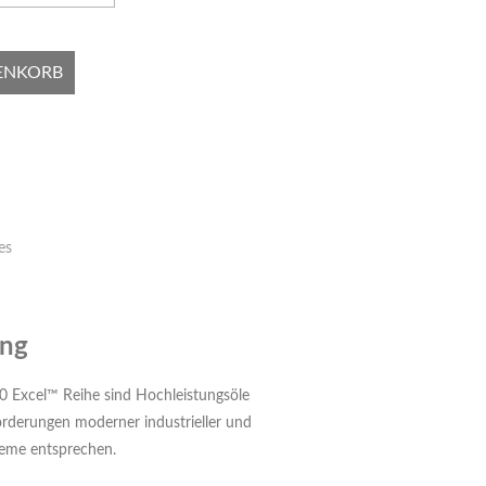
ENKORB
es
ung
0 Excel™ Reihe sind Hochleistungsöle
orderungen moderner industrieller und
eme entsprechen.