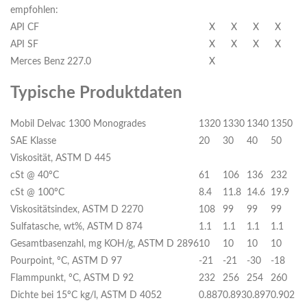
empfohlen:
API CF
X
X
X
X
API SF
X
X
X
X
Merces Benz 227.0
X
Typische Produktdaten
Mobil Delvac 1300 Monogrades
1320
1330
1340
1350
SAE Klasse
20
30
40
50
Viskosität, ASTM D 445
cSt @ 40ºC
61
106
136
232
cSt @ 100ºC
8.4
11.8
14.6
19.9
Viskositätsindex, ASTM D 2270
108
99
99
99
Sulfatasche, wt%, ASTM D 874
1.1
1.1
1.1
1.1
Gesamtbasenzahl, mg KOH/g, ASTM D 2896
10
10
10
10
Pourpoint, ºC, ASTM D 97
-21
-21
-30
-18
Flammpunkt, ºC, ASTM D 92
232
256
254
260
Dichte bei 15ºC kg/l, ASTM D 4052
0.887
0.893
0.897
0.902