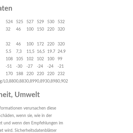
aten
524
525
527
529
530
532
32
46
100
150
220
320
32
46
100
172
220
320
5.5
7,3
11,5
16,5
19.7
24.9
108
105
102
102
100
99
-51
-30
-27
-24
-24
-21
n
170
188
220
220
220
232
g/L
0,880
0,883
0,899
0,893
0,898
0,902
heit, Umwelt
formationen verursachen diese
chäden, wenn sie, wie in der
t und wenn den Empfehlungen im
et wird. Sicherheitsdatenblätter