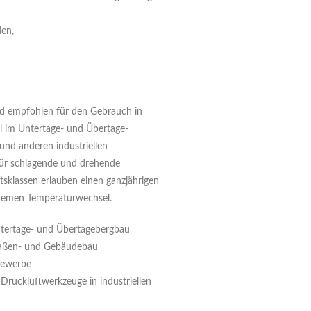
en,
nd empfohlen für den Gebrauch in
l im Untertage- und Übertage-
nd anderen industriellen
für schlagende und drehende
tsklassen erlauben einen ganzjährigen
xtremen Temperaturwechsel.
ntertage- und Übertagebergbau
raßen- und Gebäudebau
gewerbe
Druckluftwerkzeuge in industriellen