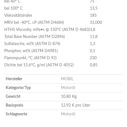
bei 40º C
75
bei 100º C
13,5
Viskositätsindex
185
MRV bei -40ºC, cP (ASTM D4684)
31,000
HTHS Viscosity, mPa•s @ 150ºC (ASTM D 4683)
3,8
Total Base Number (ASTM D2896)
11,8
Sulfatasche, wt% (ASTM D 874)
1,3
Phosphor, wt% (ASTM D4981)
0,1
Flammpunkt, ºC (ASTM D 92)
230
Dichte bei 15.6°C, g/ml (ASTM D 4052)
0,85
Hersteller
MOBIL
Kategorie/Typ
Motoröl
Gewicht
10.80 Kg
Basispreis
12,92 € pro Liter
Schlagworte
Motoröl