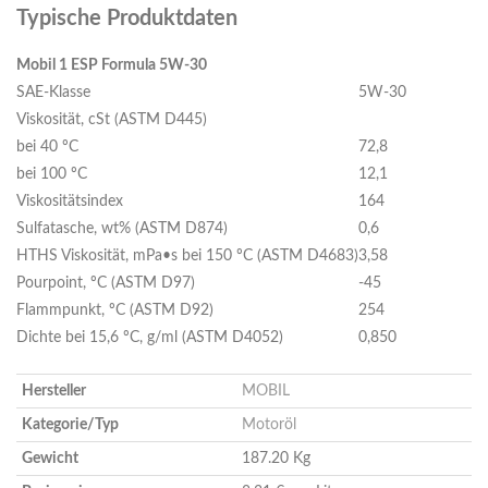
Typische Produktdaten
Mobil 1 ESP Formula 5W-30
SAE-Klasse
5W-30
Viskosität, cSt (ASTM D445)
bei 40 ºC
72,8
bei 100 ºC
12,1
Viskositätsindex
164
Sulfatasche, wt% (ASTM D874)
0,6
HTHS Viskosität, mPa•s bei 150 ºC (ASTM D4683)
3,58
Pourpoint, ºC (ASTM D97)
-45
Flammpunkt, ºC (ASTM D92)
254
Dichte bei 15,6 ºC, g/ml (ASTM D4052)
0,850
Hersteller
MOBIL
Kategorie/Typ
Motoröl
Gewicht
187.20 Kg