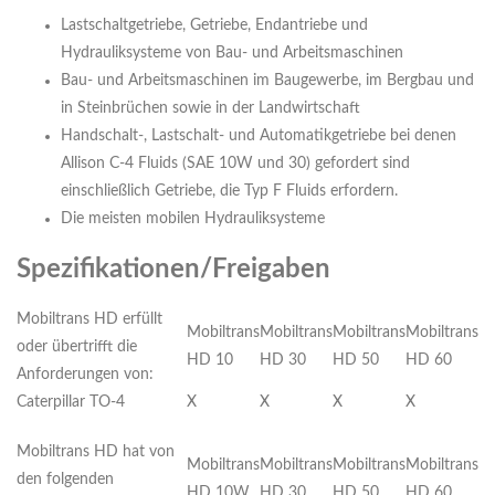
Lastschaltgetriebe, Getriebe, Endantriebe und
Hydrauliksysteme von Bau- und Arbeitsmaschinen
Bau- und Arbeitsmaschinen im Baugewerbe, im Bergbau und
in Steinbrüchen sowie in der Landwirtschaft
Handschalt-, Lastschalt- und Automatikgetriebe bei denen
Allison C-4 Fluids (SAE 10W und 30) gefordert sind
einschließlich Getriebe, die Typ F Fluids erfordern.
Die meisten mobilen Hydrauliksysteme
Spezifikationen/Freigaben
Mobiltrans HD erfüllt
Mobiltrans
Mobiltrans
Mobiltrans
Mobiltrans
oder übertrifft die
HD 10
HD 30
HD 50
HD 60
Anforderungen von:
Caterpillar TO-4
X
X
X
X
Mobiltrans HD hat von
Mobiltrans
Mobiltrans
Mobiltrans
Mobiltrans
den folgenden
HD 10W
HD 30
HD 50
HD 60