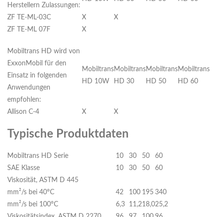
Herstellern Zulassungen:
ZF TE-ML-03C
X
X
ZF TE-ML 07F
X
Mobiltrans HD wird von
ExxonMobil für den
Mobiltrans
Mobiltrans
Mobiltrans
Mobiltrans
Einsatz in folgenden
HD 10W
HD 30
HD 50
HD 60
Anwendungen
empfohlen:
Allison C-4
X
X
Typische Produktdaten
Mobiltrans HD Serie
10
30
50
60
SAE Klasse
10
30
50
60
Viskosität, ASTM D 445
mm²/s bei 40ºC
42
100
195
340
mm²/s bei 100ºC
6,3
11,2
18,0
25,2
Viskositätsindex, ASTM D 2270
96
97
100
96