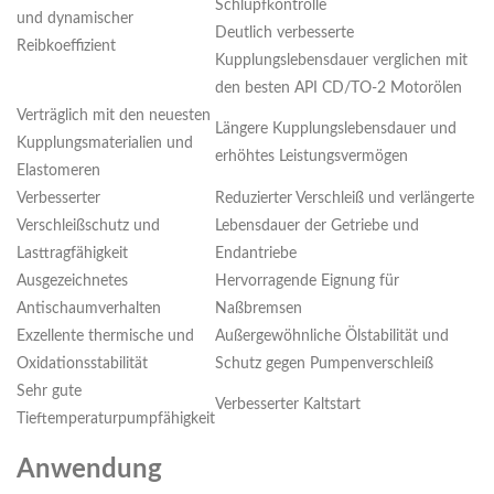
Schlupfkontrolle
und dynamischer
Deutlich verbesserte
Reibkoeffizient
Kupplungslebensdauer verglichen mit
den besten API CD/TO-2 Motorölen
Verträglich mit den neuesten
Längere Kupplungslebensdauer und
Kupplungsmaterialien und
erhöhtes Leistungsvermögen
Elastomeren
Verbesserter
Reduzierter Verschleiß und verlängerte
Verschleißschutz und
Lebensdauer der Getriebe und
Lasttragfähigkeit
Endantriebe
Ausgezeichnetes
Hervorragende Eignung für
Antischaumverhalten
Naßbremsen
Exzellente thermische und
Außergewöhnliche Ölstabilität und
Oxidationsstabilität
Schutz gegen Pumpenverschleiß
Sehr gute
Verbesserter Kaltstart
Tieftemperaturpumpfähigkeit
Anwendung